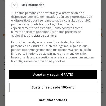
Más información
Finalmente, Johnston estará el 18 de abril en el centro
Tus datos personales se tratarán y la información de tu
cultural madrileño, abriendo un ciclo que continua con las
dispositivo (cookies, identificadores únicos y otros datos en
el dispositivo) podrá ser almacenada y consultada por 205
actuaciones de Jad Fair (Half Japanese) y Norman Blake
partners y compartida con ellos, o bien usada
específicamente por este sitio. Tanto nosotros como
(Teenage Fanclub), Mary Lou Lord y Kathy Mc Carthy.
Sus
nuestros partners podemos usar datos precisos de
obras se expondrán dos días después, desde el 20 de abril,
geolocalización.
Lista de partners
.
hasta el 10 de junio.
Es posible que algunos proveedores traten tus datos
personales en virtud de un interés legítimo, algo a lo que
puedes oponerte gestionando tus opciones a continuación.
El concierto y la exposición coinciden también con el
En la parte inferior de esta página o en el menú del sitio,
reciente lanzamiento de
Coloreando a Daniel Johnston
, un
busca un enlace para gestionar o retirar el consentimiento en
la configuración de privacidad y cookies.
disco de homenaje al autor que cuenta con la participación
de bandas como La Estrella de David, The Secret Society,
Aurora o Los Punsetes.
Aceptar y seguir GRATIS
Suscribirse desde 10€/año
Gestionar opciones