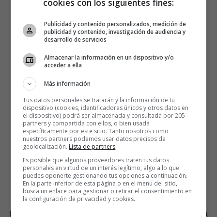
cookies con los siguientes fines:
Publicidad y contenido personalizados, medición de
publicidad y contenido, investigación de audiencia y
desarrollo de servicios
Este año fueron los responsables del espectáculo de
Almacenar la información en un dispositivo y/o
Madonna durante la Super Bowl:
acceder a ella
Más información
Tus datos personales se tratarán y la información de tu
dispositivo (cookies, identificadores únicos y otros datos en
el dispositivo) podrá ser almacenada y consultada por 205
partners y compartida con ellos, o bien usada
específicamente por este sitio. Tanto nosotros como
nuestros partners podemos usar datos precisos de
geolocalización.
Lista de partners
.
Es posible que algunos proveedores traten tus datos
personales en virtud de un interés legítimo, algo a lo que
puedes oponerte gestionando tus opciones a continuación.
En la parte inferior de esta página o en el menú del sitio,
busca un enlace para gestionar o retirar el consentimiento en
la configuración de privacidad y cookies.
Nine Inch Nails también ha contado con ellos para su gira