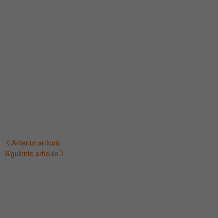
Anterior artículo
Navegación
Siguiente artículo
de
entradas