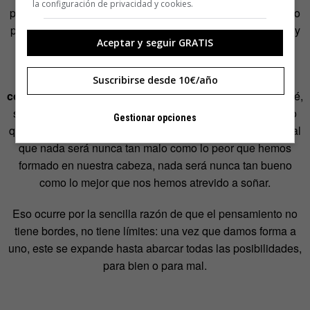
la configuración de privacidad y cookies.
peores posibilidades confluyen en tu cabeza. Imaginarse lo
peor, aparte de ser inevitable, es a veces lo más prudente y
Aceptar y seguir GRATIS
recomendable.
¿Tiene este poder extremista de la mente su
Suscribirse desde 10€/año
correspondiente versión positiva?
Claro que sí. ¿Por qué,
si no, a menudo nos decepcionamos cuando vivimos algo
Gestionar opciones
que llevábamos mucho tiempo esperando? Porque, al igual
que nada será nunca tan malo como lo peor que hemos
formado en nuestra cabeza, nada será nunca tan bueno
como lo mejor que nos hemos atrevido a soñar.
Eso ocurre por la sencilla razón de que el pensamiento no
tiene bordes, no tiene límites: una vez que damos forma a
uno, este se expande hasta abarcar todas las posibilidades,
para bien o para mal.