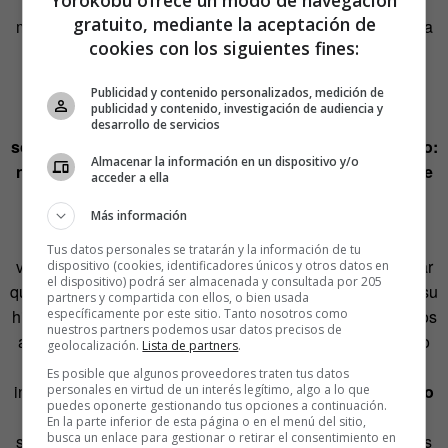
el lector ya se habría imaginado
lo peor
. Quizá por ese
gratuito, mediante la aceptación de
motivo, decidió que el contenido de la habitación 101 fuera
cookies con los siguientes fines:
variable: para cada persona, el artífice de su tortura sería
aquello a lo que esa persona más teme en el mundo.
Publicidad y contenido personalizados, medición de
publicidad y contenido, investigación de audiencia y
Ese contenido flexible de la habitación era la única
desarrollo de servicios
solución para que ningún lector quedara decepcionado:
Almacenar la información en un dispositivo y/o
nada es más terrible que la posibilidad más terrible que
acceder a ella
formaste en tu cabeza.
Más información
¿Y qué ocurre fuera de las películas y las novelas; en la
Tus datos personales se tratarán y la información de tu
vida real? Pues tres cuartos de lo mismo. Se podría pensar
dispositivo (cookies, identificadores únicos y otros datos en
el dispositivo) podrá ser almacenada y consultada por 205
que lo peor que pueden vivir unos padres es la muerte de su
partners y compartida con ellos, o bien usada
específicamente por este sitio. Tanto nosotros como
hijo, por ejemplo. Pues bien, muchos testimonios reales nos
nuestros partners podemos usar datos precisos de
aseguran que hay algo peor: no saber si tu hijo está vivo o
geolocalización.
Lista de partners
.
muerto. Las familias que tienen que luchar con esa
Es posible que algunos proveedores traten tus datos
incertidumbre durante años consideran a menudo
un alivio
personales en virtud de un interés legítimo, algo a lo que
puedes oponerte gestionando tus opciones a continuación.
la confirmación de la muerte del ser querido. Porque no
En la parte inferior de esta página o en el menú del sitio,
busca un enlace para gestionar o retirar el consentimiento en
saber a menudo es peor. Cuando no hay conocimiento, las