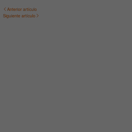
Anterior artículo
Navegación
Siguiente artículo
de
entradas