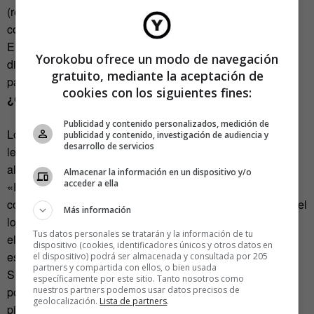
(revelaron que gastan más de 300 millones de dólares en
costes de sanidad para sus empleados en EEUU).
El logo podría ser el primer paso hacia un Starbucks
Yorokobu ofrece un modo de navegación
distinto. Uno que quizás tenga que sacrificar ciertas cosas
gratuito, mediante la aceptación de
para seguir creciendo.
cookies con los siguientes fines:
¿Qué piensan los expertos sobre el logo?
Publicidad y contenido personalizados, medición de
Los responsables de
Brand New
, uno de los blogs más
publicidad y contenido, investigación de audiencia y
desarrollo de servicios
leídos sobre identidad corporativa en el mundo, han
alabado el logo:
Almacenar la información en un dispositivo y/o
acceder a ella
«Es una evolución fantástica. Si comparas las imágenes
con el logo anterior, te das cuenta de lo recargado que era el
Más información
logo antiguo y lo superfluo que eran algunos de sus
Tus datos personales se tratarán y la información de tu
elementos… Es una simplifiación perfecta sin perder la
dispositivo (cookies, identificadores únicos y otros datos en
esencia de la marca».
el dispositivo) podrá ser almacenada y consultada por 205
partners y compartida con ellos, o bien usada
Sus lectores, casi todos diseñadores, lo reciben de forma
específicamente por este sitio. Tanto nosotros como
nuestros partners podemos usar datos precisos de
positiva. Muchos declaran no ser fans de la marca pero
geolocalización.
Lista de partners
.
piensan que está muy bien ejecutada. Otros agradecen la