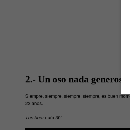
2.- Un oso nada generoso
Siempre, siempre, siempre, siempre, es buen mome
22 años.
The bear
dura 30”