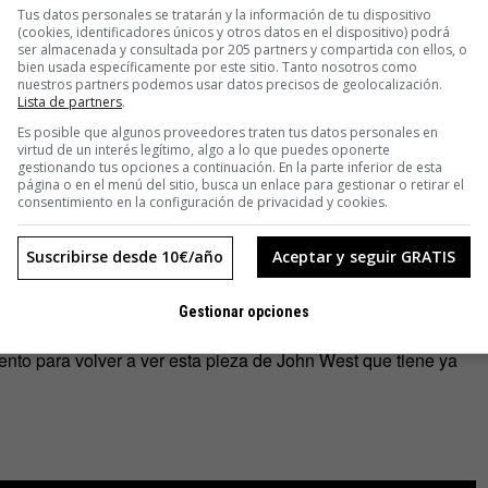
Tus datos personales se tratarán y la información de tu dispositivo
(cookies, identificadores únicos y otros datos en el dispositivo) podrá
ser almacenada y consultada por 205 partners y compartida con ellos, o
bien usada específicamente por este sitio. Tanto nosotros como
nuestros partners podemos usar datos precisos de geolocalización.
Lista de partners
.
Es posible que algunos proveedores traten tus datos personales en
virtud de un interés legítimo, algo a lo que puedes oponerte
gestionando tus opciones a continuación. En la parte inferior de esta
página o en el menú del sitio, busca un enlace para gestionar o retirar el
consentimiento en la configuración de privacidad y cookies.
Suscribirse desde 10€/año
Aceptar y seguir GRATIS
Gestionar opciones
nto para volver a ver esta pieza de John West que tiene ya