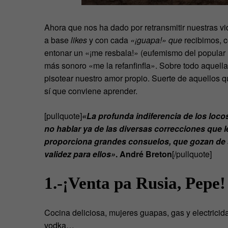
Ahora que nos ha dado por retransmitir nuestras v
a base
likes
y con cada
«¡guapa!» que
recibimos, 
entonar un «¡me resbala!» (eufemismo del popular 
más sonoro «me la refanfinfla». Sobre todo aquella
pisotear nuestro amor propio. Suerte de aquellos q
sí que conviene aprender.
[pullquote]
«La profunda indiferencia de los locos
no hablar ya de las diversas correcciones que l
proporciona grandes consuelos, que gozan de su
validez para ellos»
.
André Breton
[/pullquote]
1.-¡Venta pa Rusia, Pepe
Cocina deliciosa, mujeres guapas, gas y electricidad 
vodka…