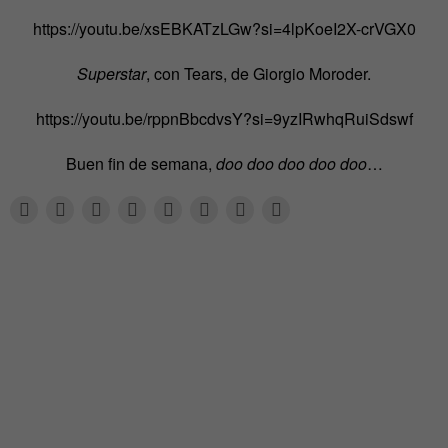
https://youtu.be/xsEBKATzLGw?si=4lpKoeI2X-crVGX0
Superstar
, con Tears, de Giorgio Moroder.
https://youtu.be/rppnBbcdvsY?si=9yzIRwhqRuiSdswf
Buen fin de semana,
doo doo doo doo doo
…