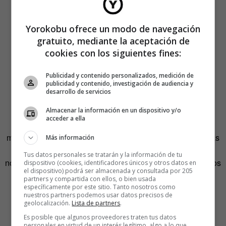
Yorokobu ofrece un modo de navegación
gratuito, mediante la aceptación de
cookies con los siguientes fines:
4.-Trajes tradicionales, pero
Publicidad y contenido personalizados, medición de
publicidad y contenido, investigación de audiencia y
desarrollo de servicios
no como esperas
Almacenar la información en un dispositivo y/o
acceder a ella
Entroidos
, así se denominan los llamativos disfraces y
máscaras de carnaval que se pueden ver en algunas zonas
Más información
rurales de Galicia, sobre todo en la Ribeira Sacra, y en el
Tus datos personales se tratarán y la información de tu
norte de Portugal. Aquí podéis ver algunos buenos ejemplos
dispositivo (cookies, identificadores únicos y otros datos en
el dispositivo) podrá ser almacenada y consultada por 205
retratados por Roberto de la Torre.
partners y compartida con ellos, o bien usada
específicamente por este sitio. Tanto nosotros como
nuestros partners podemos usar datos precisos de
geolocalización.
Lista de partners
.
Es posible que algunos proveedores traten tus datos
personales en virtud de un interés legítimo, algo a lo que