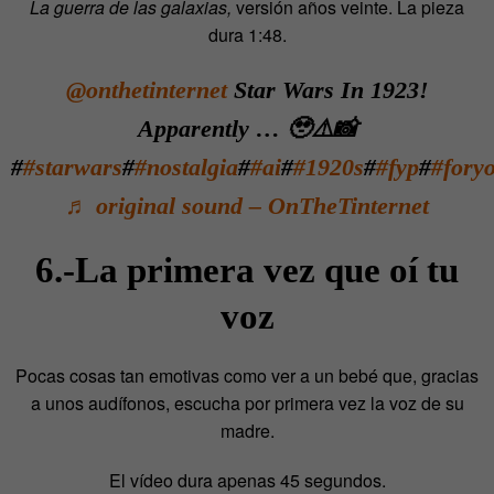
La guerra de las galaxias,
versión años veinte. La pieza
dura 1:48.
@onthetinternet
Star Wars In 1923!
Apparently … 🥹⚠️📸
#
#starwars
#
#nostalgia
#
#ai
#
#1920s
#
#fyp
#
#fory
♬ original sound – OnTheTinternet
6.-La primera vez que oí tu
voz
Pocas cosas tan emotivas como ver a un bebé que, gracias
a unos audífonos, escucha por primera vez la voz de su
madre.
El vídeo dura apenas 45 segundos.