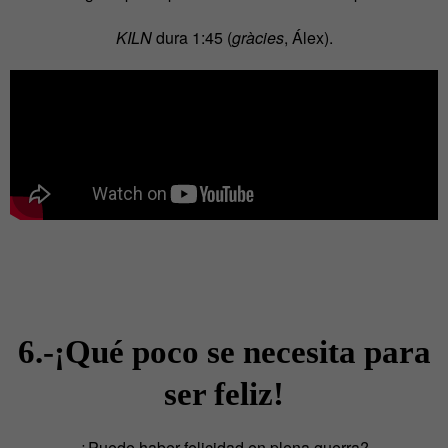
KILN
dura 1:45 (
gràcies
, Álex).
6.-¡Qué poco se necesita para
ser feliz!
¿Puede haber felicidad en plena guerra?