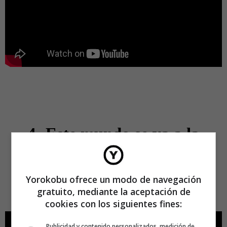
4.-Este mundo se va a la
mierda
Yorokobu ofrece un modo de navegación
Los muy curiosos e hiperrealistas ecosistemas de
Lisa
gratuito, mediante la aceptación de
Ericson
.
cookies con los siguientes fines:
Publicidad y contenido personalizados, medición de