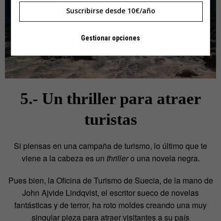
Suscribirse desde 10€/año
Gestionar opciones
5.- Un thriller para atraer
turistas
Si piensas en una campaña de turismo, lo último que te
viene a la cabeza es un
thriller
o una novela negra.
Pues bien, la Oficina de Turismo de Suecia, de la mano de
John Ajvide Lindqvist, el escritor sueco de novelas
fantásticas y de terror, ha roto moldes creando una muy
singular pieza para atraer visitantes a su país