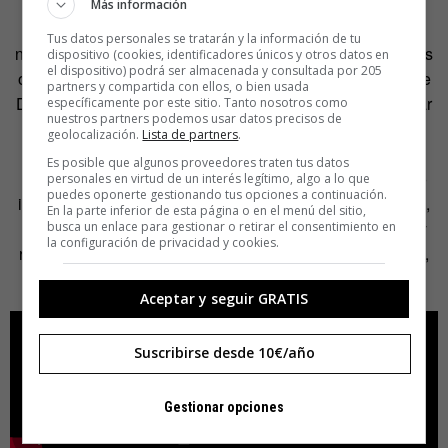
Más información
Una singular pieza protagonizada por quien ha sido
Tus datos personales se tratarán y la información de tu
nombrado
Man of the Year 2024
por
Time
. Te gustarán más
dispositivo (cookies, identificadores únicos y otros datos en
el dispositivo) podrá ser almacenada y consultada por 205
o te gustarán menos sus políticas, pero es indiscutible que
partners y compartida con ellos, o bien usada
Donald Trump no engaña a nadie y que se le puede llamar
específicamente por este sitio. Tanto nosotros como
nuestros partners podemos usar datos precisos de
cualquier cosa excepto inconsistente. ¿O a quién se le
geolocalización.
Lista de partners
.
ocurriría presentarse con el mismo eslogan tres veces
Es posible que algunos proveedores traten tus datos
seguidas a las elecciones presidenciales USA, habiendo
personales en virtud de un interés legítimo, algo a lo que
puedes oponerte gestionando tus opciones a continuación.
incluso perdido una de ellas? Este vídeo es un poco viejo,
En la parte inferior de esta página o en el menú del sitio,
pero se centra en esa particularidad suya: la insistencia y
busca un enlace para gestionar o retirar el consentimiento en
la configuración de privacidad y cookies.
repetición.
Billions and Billions
dura dos minutos (gracias,
Turi).
Aceptar y seguir GRATIS
Suscribirse desde 10€/año
Gestionar opciones