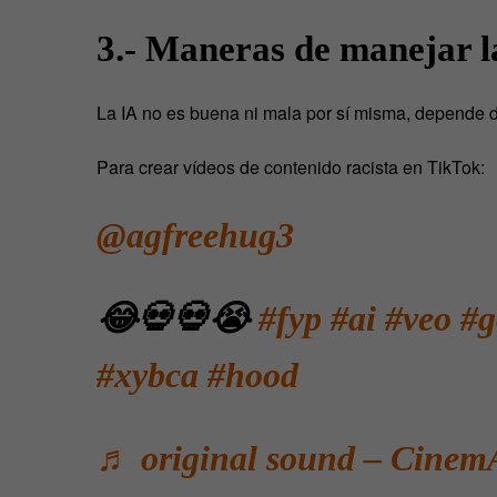
3.- Maneras de manejar l
La IA no es buena ni mala por sí misma, depende d
Para crear vídeos de contenido racista en TikTok:
@agfreehug3
😂💀💀😭
#fyp
#ai
#veo
#g
#xybca
#hood
♬ original sound – Cinem