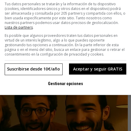
le de rock, bautizado como Velvet Sundown. Como escribió el
Tus datos personales se tratarán y la información de tu dispositivo
(cookies, identificadores únicos y otros datos en el dispositivo) podrá
Ramos, una bazofia. Eso sí, con un montón de seguidores en
ser almacenada y consultada por 205 partners y compartida con ellos, o
de esta banda tan artificial
.
bien usada específicamente por este sitio. Tanto nosotros como
nuestros partners podemos usar datos precisos de geolocalización.
Lista de partners
.
Es posible que algunos proveedores traten tus datos personales en
virtud de un interés legítimo, algo a lo que puedes oponerte
gestionando tus opciones a continuación. En la parte inferior de esta
página o en el menú del sitio, busca un enlace para gestionar o retirar el
consentimiento en la configuración de privacidad y cookies.
Suscribirse desde 10€/año
Aceptar y seguir GRATIS
Gestionar opciones