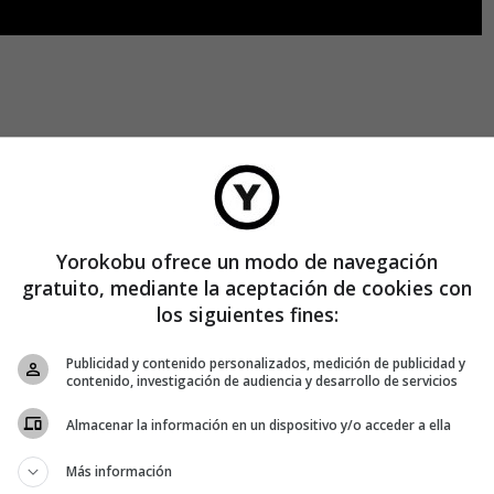
Yorokobu ofrece un modo de navegación
gratuito, mediante la aceptación de cookies con
los siguientes fines:
Publicidad y contenido personalizados, medición de publicidad y
contenido, investigación de audiencia y desarrollo de servicios
Almacenar la información en un dispositivo y/o acceder a ella
Más información
cial será capaz de componer la canción perfecta, pero es