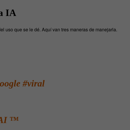
a IA
el uso que se le dé. Aquí van tres maneras de manejarla.
oogle
#viral
AI ™️