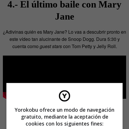
4.- El último baile con Mary
Jane
¿Adivinas quién es Mary Jane? Lo vas a descubrir pronto en
este vídeo tan alucinante de Snoop Dogg. Dura 5:30 y
cuenta como
guest stars
con Tom Petty y Jelly Roll.
Yorokobu ofrece un modo de navegación
gratuito, mediante la aceptación de
cookies con los siguientes fines: