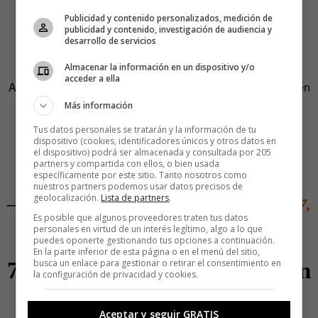
5.- Cuando crees que lo has
Publicidad y contenido personalizados, medición de
publicidad y contenido, investigación de audiencia y
desarrollo de servicios
visto todo, llega este tipo
Almacenar la información en un dispositivo y/o
acceder a ella
A falta de baquetas, buenas son pelotas de tenis. Un tres en
uno de manual: malabarismo, mimo y rock’n’roll.
Más información
Tus datos personales se tratarán y la información de tu
When you think you’ve seen it all
dispositivo (cookies, identificadores únicos y otros datos en
el dispositivo) podrá ser almacenada y consultada por 205
pic.twitter.com/bhzAjnE3k9
partners y compartida con ellos, o bien usada
específicamente por este sitio. Tanto nosotros como
nuestros partners podemos usar datos precisos de
geolocalización.
Lista de partners
.
— 🎸 Rock History 🎸 (@historyrock_)
May 7,
Es posible que algunos proveedores traten tus datos
2025
personales en virtud de un interés legítimo, algo a lo que
puedes oponerte gestionando tus opciones a continuación.
En la parte inferior de esta página o en el menú del sitio,
busca un enlace para gestionar o retirar el consentimiento en
7.- Otra joya para celebrar un
la configuración de privacidad y cookies.
aniversario
Aceptar y seguir GRATIS