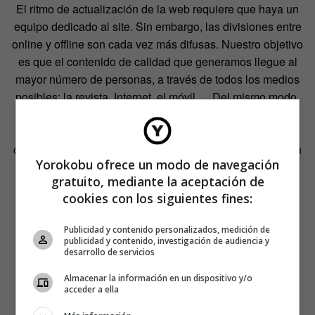
El ritmo de actualización de la web requiere que haya un
equipo dedicado al site. Sin embargo, las divisiones entre
online y offline son cada vez más difusas. Nuestro objetivo
es que el contenido de calidad que generamos llegue al
mayor número de personas, a través de todos los medios
posibles: la revista, Internet, el móvil… Del mismo modo,
consideramos que la posibilidad de ofrecer a nuestros
anunciantes acciones ‘cross media’ es una ventaja
competitiva que debemos aprovechar. Somos expertos en
Yorokobu ofrece un modo de navegación
crear soluciones publicitarias a medida,
gratuito, mediante la aceptación de
independientemente del medio.
cookies con los siguientes fines:
¿Sigue siendo la moda la estrella del contenido?
Publicidad y contenido personalizados, medición de
publicidad y contenido, investigación de audiencia y
desarrollo de servicios
Almacenar la información en un dispositivo y/o
acceder a ella