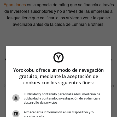
Egan-Jones
es la agencia de rating que se financia a través
de inversores suscriptores y no a través de las empresas a
las que tiene que calificar. ellos sí vieron venir la que se
avecinaba antes de la caída de Lehman Brothers.
El fanfunding se ha convertido en una alternativa cada vez
más habitual en lo que a financiación de proyectos
Yorokobu ofrece un modo de navegación
musicales se refiere. Plataformas de crowdfunding como
gratuito, mediante la aceptación de
Kickstarter se llenan de discos, vídeos musicales o
cookies con los siguientes fines:
festivales en busca de unos dólares en prepago. Bandtastic
es una startup mejicana especializada en este tipo de
Publicidad y contenido personalizados, medición de
iniciativas.
publicidad y contenido, investigación de audiencia y
desarrollo de servicios
Almacenar la información en un dispositivo y/o
acceder a ella