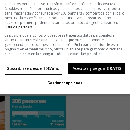
s para comentar sus proyectos”, explica Hidalgo. En el plazo
Tus datos personales se tratarán y la información de tu dispositivo
jo.
(cookies, identificadores únicos y otros datos en el dispositivo) podrá
ser almacenada y consultada por 205 partners y compartida con ellos, o
bien usada específicamente por este sitio. Tanto nosotros como
nuestros partners podemos usar datos precisos de geolocalización.
nden servir de inspiración para otros diseñadores sociales.
Lista de partners
.
nos que quieran un libro autoeditado que cuente el desarrollo
Es posible que algunos proveedores traten tus datos personales en
virtud de un interés legítimo, algo a lo que puedes oponerte
gestionando tus opciones a continuación. En la parte inferior de esta
página o en el menú del sitio, busca un enlace para gestionar o retirar el
consentimiento en la configuración de privacidad y cookies.
Suscribirse desde 10€/año
Aceptar y seguir GRATIS
Gestionar opciones