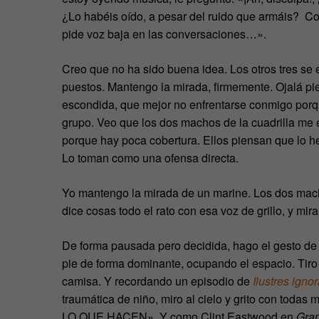
¿Lo habéis oído, a pesar del ruido que armáis? C
pide voz baja en las conversaciones…».
Creo que no ha sido buena idea. Los otros tres se e
puestos. Mantengo la mirada, firmemente. Ojalá pi
escondida, que mejor no enfrentarse conmigo porqu
grupo. Veo que los dos machos de la cuadrilla me 
porque hay poca cobertura. Ellos piensan que lo he
Lo toman como una ofensa directa.
Yo mantengo la mirada de un marine. Los dos mach
dice cosas todo el rato con esa voz de grillo, y mi
De forma pausada pero decidida, hago el gesto de 
pie de forma dominante, ocupando el espacio. Tiro
camisa. Y recordando un episodio de
Ilustres igno
traumática de niño, miro al cielo y grito con
LO QUE HACEN». Y como Clint Eastwood en
Gran