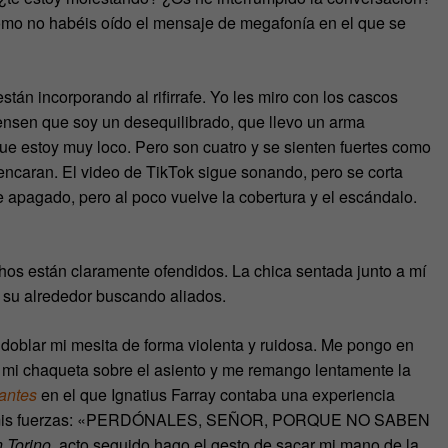
omo no habéis oído el mensaje de megafonía en el que se
stán incorporando al rifirrafe. Yo les miro con los cascos
ensen que soy un desequilibrado, que llevo un arma
e estoy muy loco. Pero son cuatro y se sienten fuertes como
encaran. El video de TikTok sigue sonando, pero se corta
 apagado, pero al poco vuelve la cobertura y el escándalo.
os están claramente ofendidos. La chica sentada junto a mí
ra su alrededor buscando aliados.
doblar mi mesita de forma violenta y ruidosa. Me pongo en
 mi chaqueta sobre el asiento y me remango lentamente la
rantes
en el que Ignatius Farray contaba una experiencia
 todas mis fuerzas: «PERDÓNALES, SEÑOR, PORQUE NO SABEN
 Torino
, acto seguido hago el gesto de sacar mi mano de la