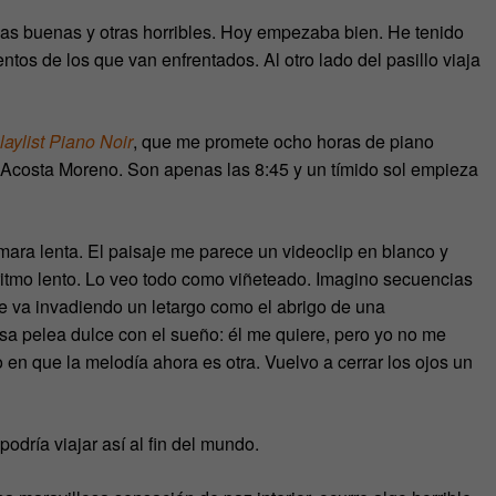
as buenas y otras horribles. Hoy empezaba bien. He tenido
ntos de los que van enfrentados. Al otro lado del pasillo viaja
laylist
Piano Noir
, que me promete ocho horas de piano
 Acosta Moreno. Son apenas las 8:45 y un tímido sol empieza
ámara lenta. El paisaje me parece un videoclip en blanco y
ritmo lento. Lo veo todo como viñeteado. Imagino secuencias
Me va invadiendo un letargo como el abrigo de una
a pelea dulce con el sueño: él me quiere, pero yo no me
 en que la melodía ahora es otra. Vuelvo a cerrar los ojos un
odría viajar así al fin del mundo.