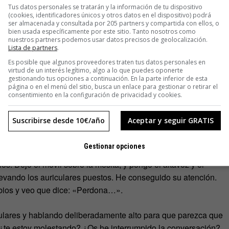
Tus datos personales se tratarán y la información de tu dispositivo
 alrededor. Pero el grupo de japonesas ruidosas de detrás
(cookies, identificadores únicos y otros datos en el dispositivo) podrá
ser almacenada y consultada por 205 partners y compartida con ellos, o
areja simplemente se ha despertado y vuelto a dormir. Decido
bien usada específicamente por este sitio. Tanto nosotros como
 provocar al menos cierta incomodidad. Como un actor
nuestros partners podemos usar datos precisos de geolocalización.
Lista de partners
.
Es posible que algunos proveedores traten tus datos personales en
virtud de un interés legítimo, algo a lo que puedes oponerte
o entre dos opciones.
gestionando tus opciones a continuación. En la parte inferior de esta
página o en el menú del sitio, busca un enlace para gestionar o retirar el
consentimiento en la configuración de privacidad y cookies.
 y decir a mi llamada imaginaria lo que pienso. «Pues estaba
onas y se han sentado aquí a ocupar el espacio y a hablar a
Suscribirse desde 10€/año
Aceptar y seguir GRATIS
osas y les importa una mierda el resto del mundo…», pero
.
Gestionar opciones
os. Dejo el móvil sobre la mesita, y pongo el altavoz y el
levando los auriculares puestos. He conseguido su atención.
labios y veo que dice: «Perdona…».
iculares y hablando deliberadamente alto para que parezca que
, ¿te estoy molestando? ¿Os he interrumpido la conversación?