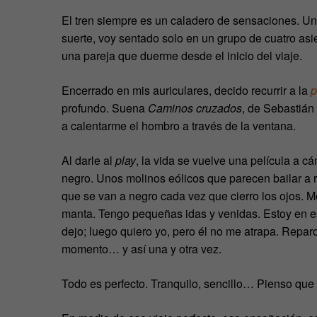
El tren siempre es un caladero de sensaciones. Un
suerte, voy sentado solo en un grupo de cuatro asie
una pareja que duerme desde el inicio del viaje.
Encerrado en mis auriculares, decido recurrir a la
p
profundo. Suena
Caminos cruzados
, de Sebastián
a calentarme el hombro a través de la ventana.
Al darle al
play
, la vida se vuelve una película a c
negro. Unos molinos eólicos que parecen bailar a 
que se van a negro cada vez que cierro los ojos. 
manta. Tengo pequeñas idas y venidas. Estoy en es
dejo; luego quiero yo, pero él no me atrapa. Reparo
momento… y así una y otra vez.
Todo es perfecto. Tranquilo, sencillo… Pienso que p