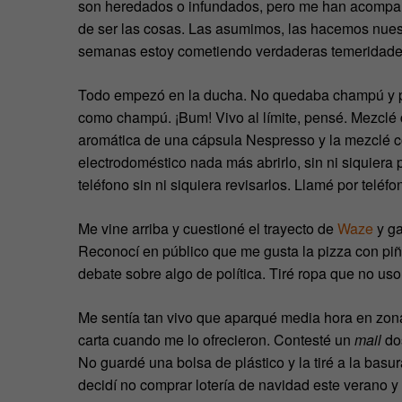
son heredados o infundados, pero me han acompa
de ser las cosas. Las asumimos, las hacemos nues
semanas estoy cometiendo verdaderas temeridades
Todo empezó en la ducha. No quedaba champú y pen
como champú. ¡Bum! Vivo al límite, pensé. Mezclé 
aromática de una cápsula Nespresso y la mezclé co
electrodoméstico nada más abrirlo, sin ni siquiera
teléfono sin ni siquiera revisarlos. Llamé por teléf
Me vine arriba y cuestioné el trayecto de
Waze
y ga
Reconocí en público que me gusta la pizza con piñ
debate sobre algo de política. Tiré ropa que no us
Me sentía tan vivo que aparqué media hora en zona 
carta cuando me lo ofrecieron. Contesté un
mail
dos
No guardé una bolsa de plástico y la tiré a la basu
decidí no comprar lotería de navidad este verano y 