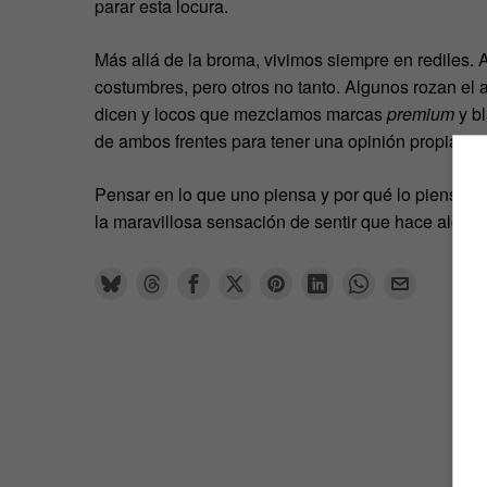
parar esta locura.
Más allá de la broma, vivimos siempre en rediles.
costumbres, pero otros no tanto. Algunos rozan el 
dicen y locos que mezclamos marcas
premium
y bl
de ambos frentes para tener una opinión propia. M
Pensar en lo que uno piensa y por qué lo piensa e
la maravillosa sensación de sentir que hace algo t