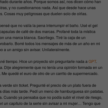
ñado durante años. Porque somos así, nos dicen cómo han
tras, y no cuestionamos nada. Así que desde hace unas
. Cosas muy peligrosas que duelen solo de oírlas.
sé que no valía la pena interrumpir el baño. Usé el gel
capsulas de café de dos marcas. Profané toda la mística
n una marca blanca. Sacrílego. Tiré la caja de un
 probarlo. Borré todos los mensajes de más de un año en mi
ono a un amigo sin avisar. Unilateralmente.
né tiempo. Hice un proyecto sin preguntarle nada a
GPT
.
a. Dije alegremente que no tenía una opinión formada en un
o. Me quedé el euro de otro de un carrito de supermercado.
verde sin ticket. Pregunté el precio de un plato fuera de
 días más tarde. Pedí un menú de hamburguesa sin patatas.
ra. Cuando ya pensaba que no podía subir el nivel de riesgo,
vi un capítulo de la serie sin avisar a mi mujer… Tengo que