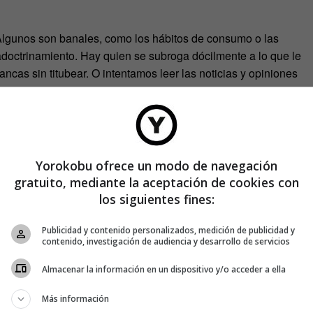
 Algunos son banales, como los hábitos de consumo o las
adoctrinamiento. Hay quien se subroga dócilmente a lo que le
ancas sin titubear. O intentamos leer las noticias y opiniones
uy loco todo, pero lo recomiendo tanto…
s algo delicioso y sanador. Así que recomiendo a cualquiera
an loco como cuestionarse las cosas.
Yorokobu ofrece un modo de navegación
gratuito, mediante la aceptación de cookies con
los siguientes fines:
Publicidad y contenido personalizados, medición de publicidad y
contenido, investigación de audiencia y desarrollo de servicios
Almacenar la información en un dispositivo y/o acceder a ella
Más información