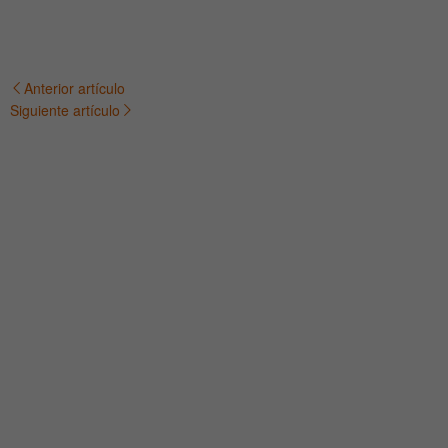
Anterior artículo
Navegación
Siguiente artículo
de
entradas