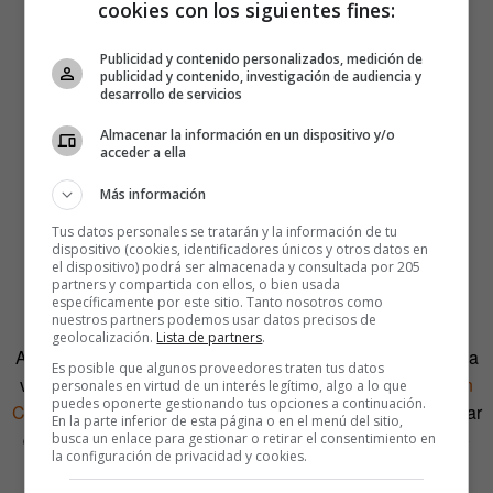
cookies con los siguientes fines:
Publicidad y contenido personalizados, medición de
publicidad y contenido, investigación de audiencia y
desarrollo de servicios
Almacenar la información en un dispositivo y/o
acceder a ella
Más información
Tus datos personales se tratarán y la información de tu
Aquí se viene a rezar (y a
dispositivo (cookies, identificadores únicos y otros datos en
el dispositivo) podrá ser almacenada y consultada por 205
partners y compartida con ellos, o bien usada
cantar)
específicamente por este sitio. Tanto nosotros como
nuestros partners podemos usar datos precisos de
geolocalización.
Lista de partners
.
A Dios rogando y con la guitarra dando, podría ser la nueva
Es posible que algunos proveedores traten tus datos
versión del refrán cuando se piensa en la iglesia de
Union
personales en virtud de un interés legítimo, algo a lo que
puedes oponerte gestionando tus opciones a continuación.
Chapel
, en Islington (Londres). Aquí lo mismo vienes a rezar
En la parte inferior de esta página o en el menú del sitio,
que a escuchar a Adele, que también suena divina, como
busca un enlace para gestionar o retirar el consentimiento en
la configuración de privacidad y cookies.
tus oraciones.