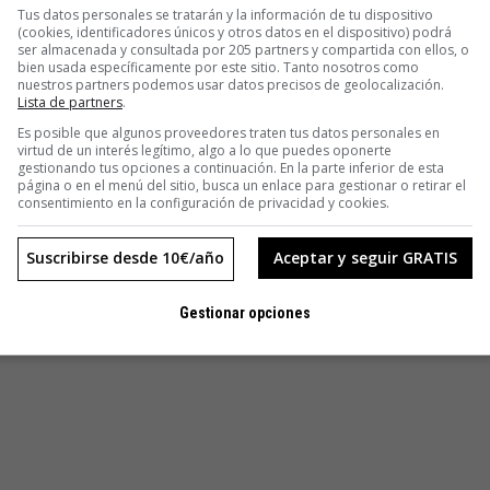
 literatura aparte de vampiros que se lucran del trabajo
Tus datos personales se tratarán y la información de tu dispositivo
(cookies, identificadores únicos y otros datos en el dispositivo) podrá
ser almacenada y consultada por 205 partners y compartida con ellos, o
ene notas ciberpunk. En la trama aparecen, entre otros, un
bien usada específicamente por este sitio. Tanto nosotros como
nuestros partners podemos usar datos precisos de geolocalización.
nge. El objetivo es, según Gutiérrez, “crear un pasado utópico.
Lista de partners
.
pretérita”.
Es posible que algunos proveedores traten tus datos personales en
algo fijo, cierto e inmutable”
, comenta el autor. “El pasado,
virtud de un interés legítimo, algo a lo que puedes oponerte
gestionando tus opciones a continuación. En la parte inferior de esta
do. Forzar el debate del presente con un pasado utópico es
página o en el menú del sitio, busca un enlace para gestionar o retirar el
consentimiento en la configuración de privacidad y cookies.
a del presente distópico. Este libro se autodestruira sera un
manera,
las generaciones del presente se darán cuenta de
Suscribirse desde 10€/año
Aceptar y seguir GRATIS
ente el planeta en lo económico, político, social y
s piezas sueltas”.
Gestionar opciones