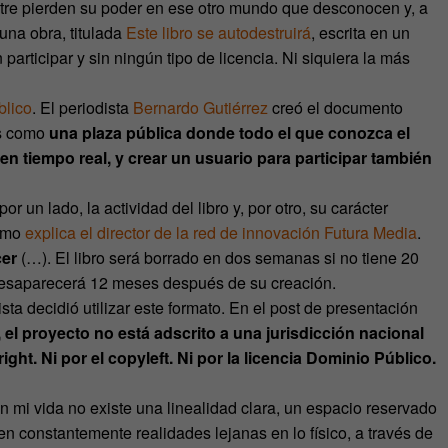
estre pierden su poder en ese otro mundo que desconocen y, a
una obra, titulada
Este libro se autodestruirá
, escrita en un
articipar y sin ningún tipo de licencia. Ni siquiera la más
lico
. El periodista
Bernardo Gutiérrez
creó el documento
es como
una plaza pública donde todo el que conozca el
en tiempo real, y crear un usuario para participar también
por un lado, la actividad del libro y, por otro, su carácter
como
explica el director de la red de innovación Futura Media
.
cer
(…). El libro será borrado en dos semanas si no tiene 20
a desaparecerá 12 meses después de su creación.
sta decidió utilizar este formato. En el post de presentación
, el proyecto no está adscrito a una jurisdicción nacional
t. Ni por el copyleft. Ni por la licencia Dominio Público.
En mi vida no existe una linealidad clara, un espacio reservado
eren constantemente realidades lejanas en lo físico, a través de