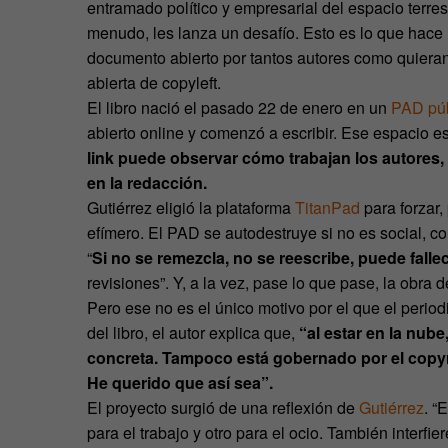
entramado político y empresarial del espacio terr
menudo, les lanza un desafío. Esto es lo que hace 
documento abierto por tantos autores como quieran p
abierta de copyleft.
El libro nació el pasado 22 de enero en un
PAD púb
abierto online y comenzó a escribir. Ese espacio 
link puede observar cómo trabajan los autores, 
en la redacción.
Gutiérrez eligió la plataforma
TitanPad
para forzar, 
efímero. El PAD se autodestruye si no es social, 
“
Si no se remezcla, no se reescribe, puede falle
revisiones”. Y, a la vez, pase lo que pase, la obr
Pero ese no es el único motivo por el que el periodi
del libro, el autor explica que,
“al estar en la nube
concreta. Tampoco está gobernado por el copyrigh
He querido que así sea”.
El proyecto surgió de una reflexión de
Gutiérrez
. “
para el trabajo y otro para el ocio. También interfi