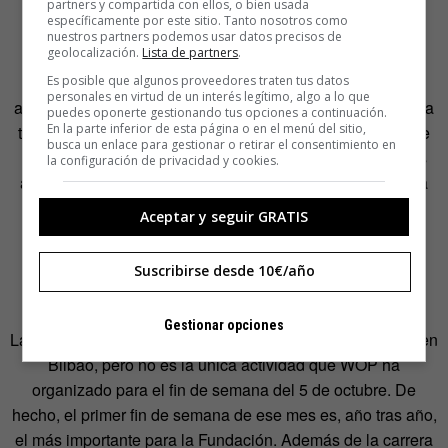
partners y compartida con ellos, o bien usada
La Estropatada se ha extendido también a otros lugares.
específicamente por este sitio. Tanto nosotros como
Hubo Estropatada en Pamplona durante tres años y este
nuestros partners podemos usar datos precisos de
geolocalización.
Lista de partners
.
año ha llegado a Zaragoza. El Club de Natación Helios
celebró su centenario llevando el evento a la capital
Es posible que algunos proveedores traten tus datos
personales en virtud de un interés legítimo, algo a lo que
aragonesa el 14 de junio y, visto el éxito, parece que podría
puedes oponerte gestionando tus opciones a continuación.
En la parte inferior de esta página o en el menú del sitio,
tener continuidad en el futuro. «Fue una maravilla, aunque
busca un enlace para gestionar o retirar el consentimiento en
la organización fue más compleja en el Ebro, que es más
la configuración de privacidad y cookies.
ancho», explica Renteria. «A los del club Helios les gusta
nuestra causa y hemos tejido una relación estrecha con
Aceptar y seguir GRATIS
ellos».
Suscribirse desde 10€/año
Música y montaña
Gestionar opciones
La Estropatada se ha convertido en una cita emblemática en
Bilbao, pero no es la única actividad que WOP ha
organizado para el fin de semana del 5 de octubre. De
hecho, el primer fin de semana de ese mes es, año tras año,
el más importante para la Fundación. Además de la carrera