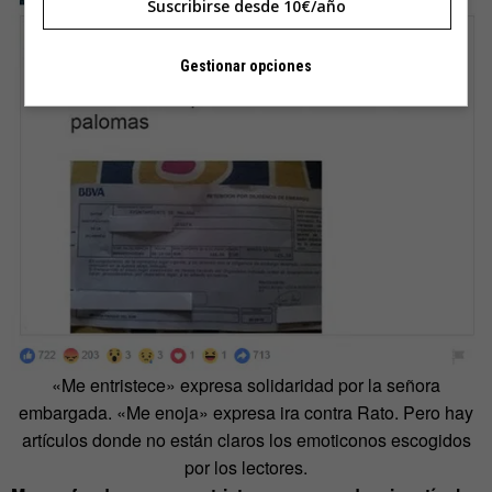
Suscribirse desde 10€/año
Gestionar opciones
«Me entristece» expresa solidaridad por la señora
embargada. «Me enoja» expresa ira contra Rato. Pero hay
artículos donde no están claros los emoticonos escogidos
por los lectores.