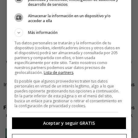
¿Qué fue de tu cordero, Clarice?
desarrollo de servicios
CLARICE
Almacenar la información en un dispositivo y/o
acceder a ella
Lo mataron.
Más información
El director Jonathan Demme tenía previsto sustituir las
Tus datos personales se tratarán y la información de tu
palabras de Jodie Foster por un flashback de una Clarice
dispositivo (cookies, identificadores únicos y otros datos en
niña. Pero con buen criterio, el director consideró que la
el dispositivo) podrá ser almacenada y consultada por 205
partners y compartida con ellos, o bien usada
escena con el cristal entre Clarice y Hannibal Lecter tenía
específicamente por este sitio. Tanto nosotros como
nuestros partners podemos usar datos precisos de
una poderosa carga dramática (las miradas, el ambiente
geolocalización.
Lista de partners
.
claustrofóbico). La fuerza se hubiera diluido con las
Es posible que algunos proveedores traten tus datos
imágenes del pasado. Una vez más, un montón de palabras
personales en virtud de un interés legítimo, algo a lo que
puedes oponerte gestionando tus opciones a continuación.
tienen más fuerza que un puñado de imágenes.
En la parte inferior de esta página o en el menú del sitio,
Los emoticonos de «me entristece» y «me enoja» de
busca un enlace para gestionar o retirar el consentimiento en
la configuración de privacidad y cookies.
Facebook tienen significados confusos.
En ciertos casos
no hay dudas como las respuestas al estado de Facebook
de abajo:
Aceptar y seguir GRATIS