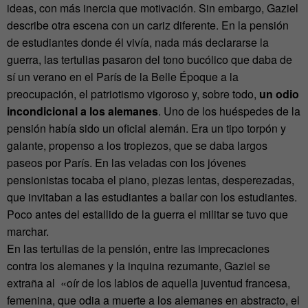
ideas, con más inercia que motivación. Sin embargo, Gaziel
describe otra escena con un cariz diferente. En la pensión
de estudiantes donde él vivía, nada más declararse la
guerra, las tertulias pasaron del tono bucólico que daba de
sí un verano en el París de la Belle Époque a la
preocupación, el patriotismo vigoroso y, sobre todo,
un odio
incondicional a los alemanes
. Uno de los huéspedes de la
pensión había sido un oficial alemán. Era un tipo torpón y
galante, propenso a los tropiezos, que se daba largos
paseos por París. En las veladas con los jóvenes
pensionistas tocaba el piano, piezas lentas, desperezadas,
que invitaban a las estudiantes a bailar con los estudiantes.
Poco antes del estallido de la guerra el militar se tuvo que
marchar.
En las tertulias de la pensión, entre las imprecaciones
contra los alemanes y la inquina rezumante, Gaziel se
extraña al «oír de los labios de aquella juventud francesa,
femenina, que odia a muerte a los alemanes en abstracto, el