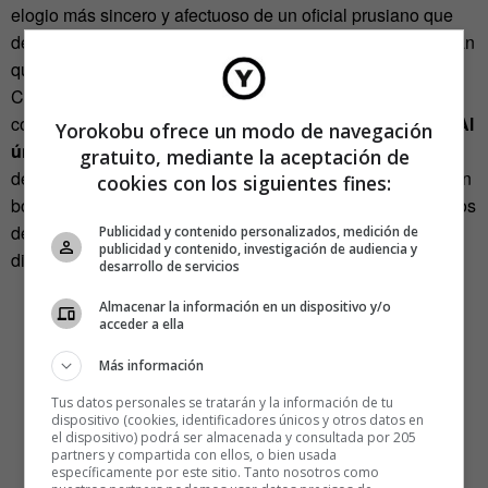
elogio más sincero y afectuoso de un oficial prusiano que
debe tener de 28 a 30 años y es justamente el único alemán
que ellas han conocido personalmente y tratado un poco».
Cuando alguien recuerda en medio de la dialéctica
combativa al militar alemán, todo son alabanzas hacia él.
Al
Yorokobu ofrece un modo de navegación
único que conocen le tienen estima
, pero por lo que se
gratuito, mediante la aceptación de
deduce cualquiera de los tertulianos estaría de acuerdo con
cookies con los siguientes fines:
borrar a todos los alemanes de la faz de la Tierra. Cien años
después de estas escenas circula por internet el siguiente
Publicidad y contenido personalizados, medición de
publicidad y contenido, investigación de audiencia y
dibujo.
desarrollo de servicios
Almacenar la información en un dispositivo y/o
acceder a ella
Más información
Tus datos personales se tratarán y la información de tu
dispositivo (cookies, identificadores únicos y otros datos en
el dispositivo) podrá ser almacenada y consultada por 205
partners y compartida con ellos, o bien usada
específicamente por este sitio. Tanto nosotros como