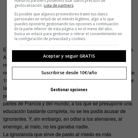
nuestros partners podemos usar datos precisos de
geolocalización.
Lista de partners
.
Es posible que algunos proveedores traten tus datos
personales en virtud de un interés legítimo, algo a lo que
puedes oponerte gestionando tus opciones a continuación.
En la parte inferior de esta página o en el menú del sitio,
busca un enlace para gestionar o retirar el consentimiento en
la configuración de privacidad y cookies.
Era la mezcla perfecta hace 100 años y hoy lo sigue siendo.
Aceptar y seguir GRATIS
A un tarro de ignorancia se le calienta con una chispa de
miedo y hecho: ya tenemos destilado el odio. No se puede
negar que en París flotaba el miedo a primeros de agosto de
Suscribirse desde 10€/año
1914. Quizás a la muchedumbre que asaltaba comercios se
la podía acusar de ignorante. Pero a los tertulianos de la
Gestionar opciones
pensión de Gaziel, estudiantes en su mayoría, de distintas
partes de Francia y del mundo, a los que se presupone una
educación bastante completa, no se les podía acusar de
ignorantes. Y, sin embargo, en odiar a los alemanes, al
enemigo, al malo, no les ganaba nadie.
La ignorancia que sirve de pasto al miedo es más