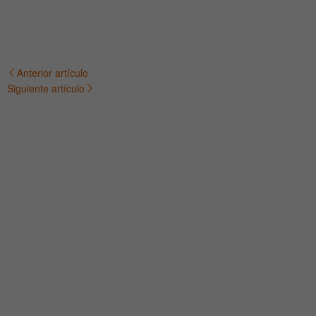
Anterior artículo
Navegación
Siguiente artículo
de
entradas