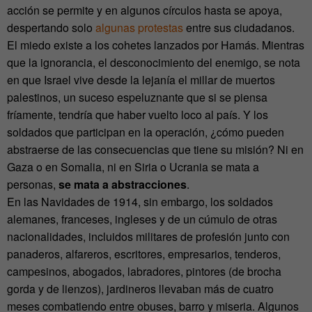
acción se permite y en algunos círculos hasta se apoya,
despertando solo
algunas protestas
entre sus ciudadanos.
El miedo existe a los cohetes lanzados por Hamás. Mientras
que la ignorancia, el desconocimiento del enemigo, se nota
en que Israel vive desde la lejanía el millar de muertos
palestinos, un suceso espeluznante que si se piensa
fríamente, tendría que haber vuelto loco al país. Y los
soldados que participan en la operación, ¿cómo pueden
abstraerse de las consecuencias que tiene su misión? Ni en
Gaza o en Somalia, ni en Siria o Ucrania se mata a
personas,
se mata a abstracciones
.
En las Navidades de 1914, sin embargo, los soldados
alemanes, franceses, ingleses y de un cúmulo de otras
nacionalidades, incluidos militares de profesión junto con
panaderos, alfareros, escritores, empresarios, tenderos,
campesinos, abogados, labradores, pintores (de brocha
gorda y de lienzos), jardineros llevaban más de cuatro
meses combatiendo entre obuses, barro y miseria. Algunos