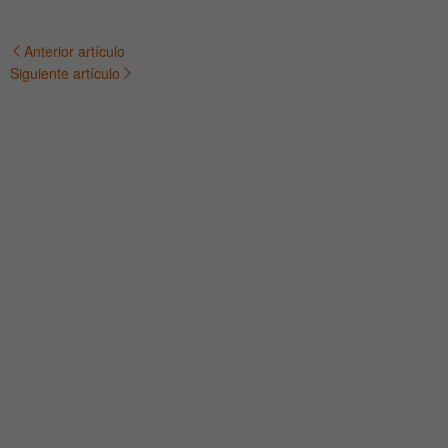
Anterior artículo
Navegación
Siguiente artículo
de
entradas