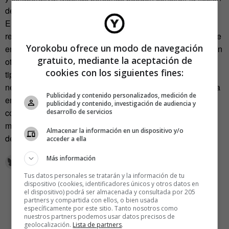
de manera simultánea.
El juego está saltando a otras parcelas de la vida. En
realidad, ya estaba allí. El aprendizaje se apoya firmemente
Yorokobu ofrece un modo de navegación
en la necesidad y la capacidad de jugar y de interactuar con
gratuito, mediante la aceptación de
otras personas. Ahora, sin embargo, se puede aplicar este
cookies con los siguientes fines:
tipo de gamificación a tareas cotidianas y no
necesariamente tan gratas como las lúdicas. «El juego esta
Publicidad y contenido personalizados, medición de
en todas partes, desde un punto de vista económico se
publicidad y contenido, investigación de audiencia y
convierte en el nuevo paradigma de interacción y en la
desarrollo de servicios
manera de acabar con la inercia de todas las historias»,
Almacenar la información en un dispositivo y/o
declaró Castelló.
acceder a ella
Más información
Tus datos personales se tratarán y la información de tu
dispositivo (cookies, identificadores únicos y otros datos en
el dispositivo) podrá ser almacenada y consultada por 205
partners y compartida con ellos, o bien usada
específicamente por este sitio. Tanto nosotros como
nuestros partners podemos usar datos precisos de
geolocalización.
Lista de partners
.