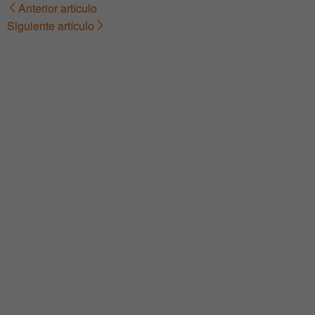
Anterior artículo
Navegación
Siguiente artículo
de
entradas