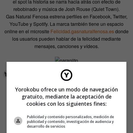
el spot la historia se narra hacia atrás con efecto de
rebobinado y música de Josh Rouse (Quiet Town).
Gas Natural Fenosa estrena perfiles en Facebook, Twitter,
YouTube y Spotify. La marca también tiene un espacio
online en el microsite
Felicidad.gasnaturalfenosa.es
donde
los usuarios pueden hablar de la felicidad mediante
mensajes, canciones y vídeos.
Yorokobu ofrece un modo de navegación
gratuito, mediante la aceptación de
cookies con los siguientes fines:
Publicidad y contenido personalizados, medición de
publicidad y contenido, investigación de audiencia y
desarrollo de servicios