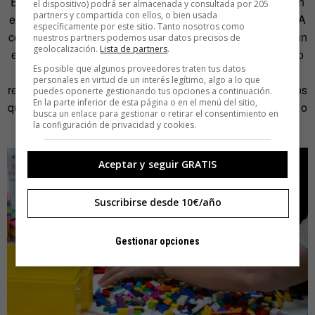
En Madrid, la jam se celebrará en la Miami Ad School. Con
el dispositivo) podrá ser almacenada y consultada por 205
partners y compartida con ellos, o bien usada
el nombre de
MadServiceJam
, la dinámica incorpora a la IA
específicamente por este sitio. Tanto nosotros como
como parte del ecosistema de servicio. Sin convertirla en un
nuestros partners podemos usar datos precisos de
geolocalización.
Lista de partners
.
evento de herramientas, los equipos podrán explorar cómo
Es posible que algunos proveedores traten tus datos
la inteligencia artificial puede actuar como proveedora o
personales en virtud de un interés legítimo, algo a lo que
receptora dentro de servicios reales, y apoyarse en recursos
puedes oponerte gestionando tus opciones a continuación.
En la parte inferior de esta página o en el menú del sitio,
que ayuden a acelerar fases como el
research
, la ideación o
busca un enlace para gestionar o retirar el consentimiento en
el prototipado.
la configuración de privacidad y cookies.
Aceptar y seguir GRATIS
Suscribirse desde 10€/año
Gestionar opciones