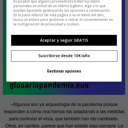
Es posible que algunos proveedores traten tus datos
personales en virtud de un interés legítimo, algo a lo que
puedes oponerte gestionando tus opciones a continuación.
En la parte inferior de esta página o en el menú del sitio,
busca un enlace para gestionar o retirar el consentimiento en
la configuración de privacidad y cookies.
Aceptar y seguir GRATIS
Suscribirse desde 10€/año
Gestionar opciones
«Algunos son ya arqueología de la pandemia porque
responden a cómo nos hemos ido adaptando a las medidas
para controlar el virus, que también han ido cambiado.
Otros, en cambio, parece que han estado aquí siempre. La