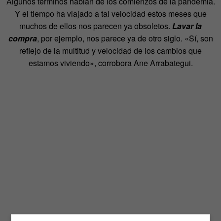
Algunos términos hablan de los comienzos de la pandemia.
Y el tiempo ha viajado a tal velocidad estos meses que
muchos de ellos nos parecen ya obsoletos.
Lavar la
compra
, por ejemplo, nos parece ya de otro siglo. «Sí, son
reflejo de la multitud y velocidad de los cambios que
estamos viviendo», corrobora Ane Arrabategui.