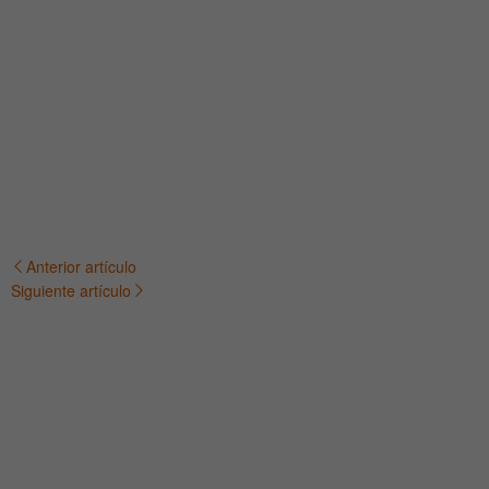
Anterior artículo
Navegación
Siguiente artículo
de
entradas