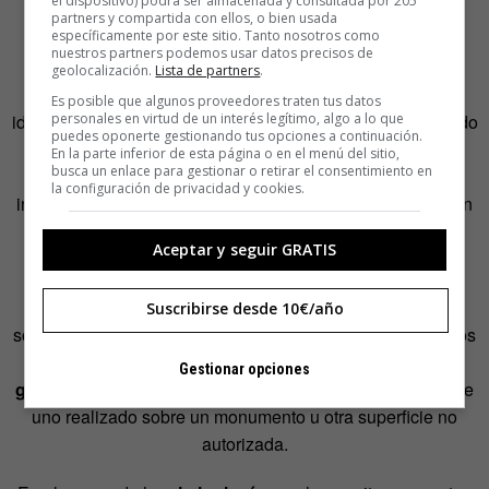
el dispositivo) podrá ser almacenada y consultada por 205
estaba enferma cuando la ejecutó) o la tensión gráfica (si
partners y compartida con ellos, o bien usada
específicamente por este sitio. Tanto nosotros como
firmó con seguridad o no).
nuestros partners podemos usar datos precisos de
geolocalización.
Lista de partners
.
Este tipo de peritaje también se utiliza en
arte
, para
Es posible que algunos proveedores traten tus datos
personales en virtud de un interés legítimo, algo a lo que
identificar si una nota manuscrita es obra de un determinado
puedes oponerte gestionando tus opciones a continuación.
poeta o escritor. Las obras de arte plástico pasan por un
En la parte inferior de esta página o en el menú del sitio,
busca un enlace para gestionar o retirar el consentimiento en
peritaje multidisciplinar durante el cual el perito calígrafo
la configuración de privacidad y cookies.
interviene en la firma. Algunos más especializados pueden
también estudiar la autoridad de las pinceladas.
Aceptar y seguir GRATIS
Los
números
también tienen su parte grafológica de
identificación de personalidad. Se estudian cuando hay
Suscribirse desde 10€/año
sospecha de alteración de facturas o fechas. Los grafólogos
también pueden trabajar con otros formatos, como los
Gestionar opciones
grafitis
. Por ejemplo, para contribuir a encontrar al autor de
uno realizado sobre un monumento u otra superficie no
autorizada.