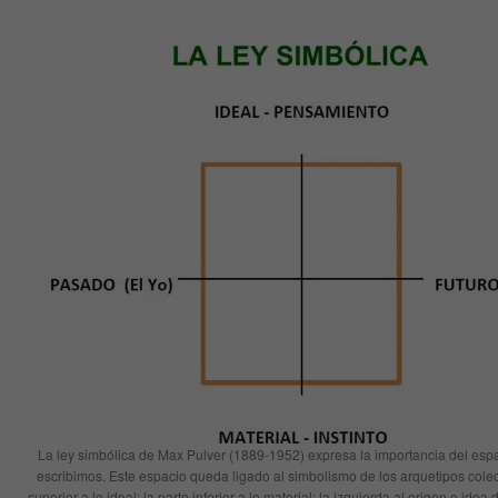
La ley simbólica de Max Pulver (1889-1952) expresa la importancia del esp
escribimos. Este espacio queda ligado al simbolismo de los arquetipos colect
superior a lo ideal; la parte inferior a lo material; la izquierda al origen o idea d