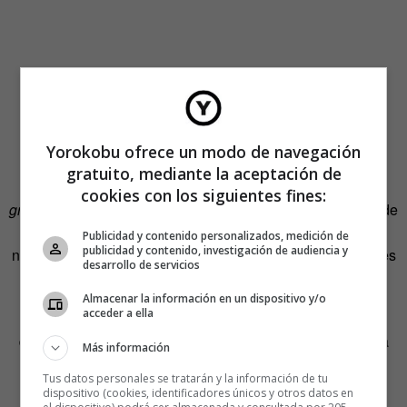
Yorokobu ofrece un modo de navegación
gratuito, mediante la aceptación de
Una de las bandas que más certeramente dibuja el
cookies con los siguientes fines:
granatensis way of life
, si puede definirse así, es el Grupo de
Expertos Solynieve, una especie de
dream team
del pop
Publicidad y contenido personalizados, medición de
publicidad y contenido, investigación de audiencia y
nazarí que cuenta con Manu Ferrón como una de sus voces
desarrollo de servicios
(la otra es la de Jota Planetas).
Almacenar la información en un dispositivo y/o
acceder a ella
Ferrón fue de los que se empapó de 091, de los pioneros
del punk KGB o TNT o de Lagartija Nick para comenzar a
Más información
descubrir que la oferta cultural de la ciudad era una
Tus datos personales se tratarán y la información de tu
bendición para un adolescente ávido de estímulos.
dispositivo (cookies, identificadores únicos y otros datos en