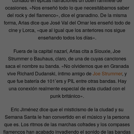
contado en épicas narraciones un buen ramillete de
ocasiones. «N
os enseñó todo lo que necesitábamos saber
del rock y del flamenco
», dice el granadino. De la misma
forma, Arias dice que José Val del Omar les enseñó todo de
cine y Lorca, «
que al igual que los anteriores nos sigue
enseñando todos los días
».
Fuera de la capital nazarí, Arias cita a Siouxie, Joe
Strummer o Bauhaus, claro, de una de cuyas canciones
saca el nombre su banda. «N
o olvidemos que en Granada
vive Richard Dudanski, íntimo amigo de
Joe Strummer
, y
que fue batería de 101’ers y PIL entre otras bandas. Hay
una conexión realmente especial de esta ciudad con el
punk británico
».
Eric Jiménez dice que el misticismo de la ciudad y su
Semana Santa le han convertido en el músico y la persona
que es. Los ritmos de las marchas cofrades y los compases
flamencos han acabado invadiendo el sonido de las bandas