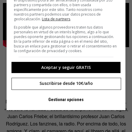
el dispositivo) podrá ser almacenada y consultada por 205
partners y compartida con ellos, o bien usada
específicamente por este sitio. Tanto nosotros como
nuestros partners podemos usar datos precisos de
geolocalización.
Lista de partners
.
Es posible que algunos proveedores traten tus datos
personales en virtud de un interés legítimo, algo a lo que
puedes oponerte gestionando tus opciones a continuación.
En la parte inferior de esta página o en el menú del sitio,
busca un enlace para gestionar o retirar el consentimiento en
la configuración de privacidad y cookies.
Aceptar y seguir GRATIS
«¡Fran, ponme una caña!»
Suscribirse desde 10€/año
Gestionar opciones
No todo eran bandas. Ferrón invoca también a los poetas.
«No solo la llamada Poesía de la Experiencia, Javier Egea,
Juan Carlos Friebe; el brillantísimo profesor Juan Carlos
Rodríguez. Los fanzines, la radio. Por encima de todo, los
amigos. Y, claro, el camarero de aquí, el librero de allá, el