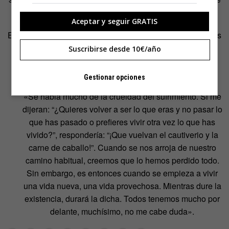
arruinar sus días enfangado en telebasura.
Aceptar y seguir GRATIS
En
Guerra y paz
ven un alivio. Podría parecer que aquellas
batallas y salones de té quedaron lejos pero en muchas
Suscribirse desde 10€/año
páginas, los lectores de hoy ven espejos. Como estas
palabras que
Pierre
dijo a Natasha:
Gestionar opciones
«Se habla mucho de la crueldad del sufrimiento. Si me
dijeran: “¿Quieres volver a ser lo que eras y no pasar lo
que has pasado o prefieres vivir otra vez lo que has
vivido?”, respondería: “¡Que vuelvan el cautiverio y la
carne de caballo!”. Cuando se nos arroja de nuestro
camino habitual, creemos que lo hemos perdido todo.
Sin embargo, es entonces cuando se empieza a vivir
una vida nueva, una vida provechosa. Mientras dure la
existencia, durará la dicha. Todos tenemos mucho por
delante, muchísimo, no me cabe duda».