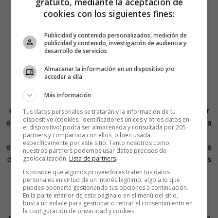
gratuito, mediante la aceptación de
cookies con los siguientes fines:
Publicidad y contenido personalizados, medición de
publicidad y contenido, investigación de audiencia y
desarrollo de servicios
«Solo conozco dos males reales en la vida: el
Almacenar la información en un dispositivo y/o
remordimiento y la enfermedad»
acceder a ella
Más información
Guerra y paz
parece tener un poder terapéutico. En
#TolstoyTogether dicen que no hay libro que encaje mejor
Tus datos personales se tratarán y la información de tu
dispositivo (cookies, identificadores únicos y otros datos en
en tiempos de pandemia. Que es una historia fabulosa para
el dispositivo) podrá ser almacenada y consultada por 205
ver cómo reaccionan las personas ante lo cotidiano y lo
partners y compartida con ellos, o bien usada
específicamente por este sitio. Tanto nosotros como
extraordinario. Que viene bien para poner orden en tiempos
nuestros partners podemos usar datos precisos de
desorientados. Que se sienten reflejados en las emociones
geolocalización.
Lista de partners
.
de los personajes: en esa montaña rusa que es un
Es posible que algunos proveedores traten tus datos
personales en virtud de un interés legítimo, algo a lo que
desmadre de subir y bajar.
puedes oponerte gestionando tus opciones a continuación.
En la parte inferior de esta página o en el menú del sitio,
busca un enlace para gestionar o retirar el consentimiento en
Hay quien dice que pegarse este maratón de lectura lo
la configuración de privacidad y cookies.
salva de meterse un maratón de series. Y quien se libra de