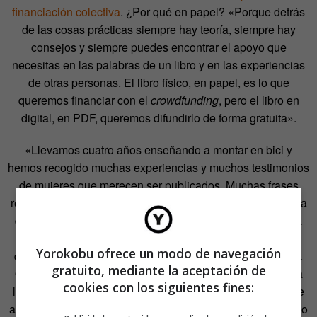
financiación colectiva
. ¿Por qué en papel? «Porque detrás
de las cosas prácticas siempre hay teoría, siempre hay
consejos y siempre puedes encontrar el apoyo que
necesitas en las palabras de un libro y en las experiencias
de otras personas. El libro físico, en papel, es lo que
queremos financiar con el
crowdfunding
, pero el libro en
digital, en PDF, queremos difundirlo de forma gratuita».
«Llevamos cuatro años enseñando a montar en bici y
hemos recogido muchas experiencias y muchos testimonios
de mujeres que merecen ser publicados. Muchas frases
relacionadas con factores de género como «mi padre decía
que las bicis no eran para niñas»», explican desde Santa
Cleta. «Pero, aparte de esto, que no es poco, lo cierto es
Yorokobu ofrece un modo de navegación
que este libro está dedicado a ser un elemento motivador.
gratuito, mediante la aceptación de
Queremos que alguien que no sepa montar en bici pueda
cookies con los siguientes fines:
leer la guía y ver que es algo sencillo. Que anime y motive
al lector a aprender a montar en bici, en caso de no saber, o