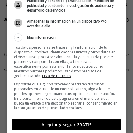
Publicidad y contenido personalizados, medición de
pueda enseñar a alguna persona cercana. Así que el libro
publicidad y contenido, investigación de audiencia y
desarrollo de servicios
tiene diferentes funciones: motivar a ir en bici, destapar el
tema de la desigualdad de género en el uso del transporte y
Almacenar la información en un dispositivo y/o
enseñar a montar en bici con consejos muy prácticos».
acceder a ella
Más información
Con el libro buscan también dar más consistencia a la
enseñanza en las aulas de adultos y en las aulas de
Tus datos personales se tratarán y la información de tu
dispositivo (cookies, identificadores únicos y otros datos en
bicicleta de toda España. «De esta forma, mucha gente que
el dispositivo) podrá ser almacenada y consultada por 205
no sabe montar y que le da vergüenza incluso decirlo, al
partners y compartida con ellos, o bien usada
específicamente por este sitio. Tanto nosotros como
saber que «somos muchas» las que estamos en esto, se ve
nuestros partners podemos usar datos precisos de
geolocalización.
Lista de partners
.
reforzada y animada a aprender a montar».
Es posible que algunos proveedores traten tus datos
personales en virtud de un interés legítimo, algo a lo que
puedes oponerte gestionando tus opciones a continuación.
En la parte inferior de esta página o en el menú del sitio,
busca un enlace para gestionar o retirar el consentimiento en
la configuración de privacidad y cookies.
Aceptar y seguir GRATIS