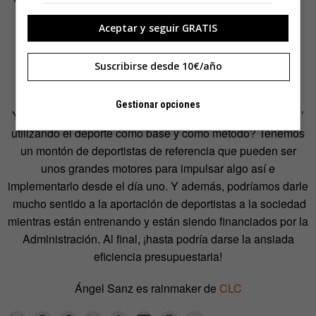
estando juntos, el ritmo de aprendizaje se adecue a cada
Aceptar y seguir GRATIS
uno sin penalizar a aquellos que tienen más facilidad?
¿Podemos imaginar un sistema en el que tu profesor es
capaz de identificar tu talento y sacar lo mejor de ti para
Suscribirse desde 10€/año
ponerlo al servicio de la clase?
Gestionar opciones
Y una pregunta más. ¿Podríamos darle una ‘vuelta al cole’
utilizando el deporte como base y como método? Tenemos
un montón de deportistas de referencia que pueden ser
unos grandes motores para impulsar algo así e
implementarlo desde el día uno. Y además, podríamos darle
mucho sentido a la aportación de deportistas a la sociedad
mientras están entrenando y están siendo financiados por la
Administración. Al final, ¡hasta podría darse la ansiada
eficiencia presupuestaria!
Ángel Sanz es rainmaker de
CLC