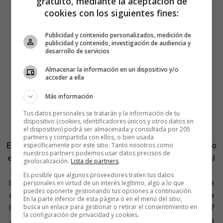
gratuito, mediante la aceptación de
cookies con los siguientes fines:
Publicidad y contenido personalizados, medición de
publicidad y contenido, investigación de audiencia y
desarrollo de servicios
Almacenar la información en un dispositivo y/o
acceder a ella
Más información
Tus datos personales se tratarán y la información de tu
dispositivo (cookies, identificadores únicos y otros datos en
el dispositivo) podrá ser almacenada y consultada por 205
partners y compartida con ellos, o bien usada
Existe unanimidad al afirmar que nuestro sistema educativo
específicamente por este sitio. Tanto nosotros como
nuestros partners podemos usar datos precisos de
está obsoleto. Que está creado desde un modelo industrial
geolocalización.
Lista de partners
.
que ya no existe y la tendencia apunta hacia la formación
Es posible que algunos proveedores traten tus datos
individualizada. ¿Nos podemos imaginar una clase donde
personales en virtud de un interés legítimo, algo a lo que
puedes oponerte gestionando tus opciones a continuación.
cada alumno tiene su rol y aporta hacia la consecución de
En la parte inferior de esta página o en el menú del sitio,
los objetivos del colectivo como un equipo de baloncesto?
busca un enlace para gestionar o retirar el consentimiento en
la configuración de privacidad y cookies.
¿Podemos pensar en un grupo de alumnos en el que, aún