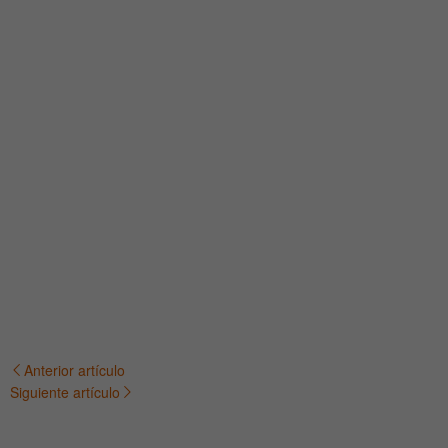
Anterior artículo
Navegación
Siguiente artículo
de