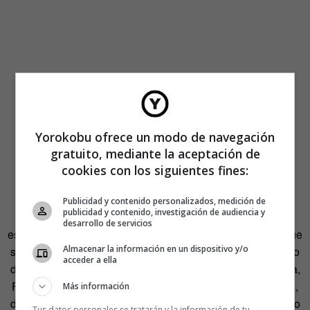
Yorokobu ofrece un modo de navegación
gratuito, mediante la aceptación de
cookies con los siguientes fines:
Publicidad y contenido personalizados, medición de
publicidad y contenido, investigación de audiencia y
El icono punk ha tenido pocos miramientos a la hora de
desarrollo de servicios
escoger repertorio. La lista se llena de temas en francés que
Almacenar la información en un dispositivo y/o
siempre quiso repasar y otros en inglés que tienen un poso
acceder a ella
de todo lo complicado que se conjuga en el amor. «Sinatra,
Fred Neil, Cole Porter… Historias de amor rotas, confusas,
Más información
depresivas que comencé a trabajar cuando estaba inmerso
Tus datos personales se tratarán y la información de tu