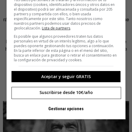
en mi anterior trabajo, Preliminaires, en París», señala.
dispositivo (cookies, identificadores únicos y otros datos en
el dispositivo) podrá ser almacenada y consultada por 205
Alguien le dio un CD con canciones en francés y
partners y compartida con ellos, o bien usada
rápidamente las emparentó con aquellas en inglés a las que
específicamente por este sitio. Tanto nosotros como
nuestros partners podemos usar datos precisos de
siempre quiso dar una oportunidad. «Pensé que podía
geolocalización.
Lista de partners
.
juntarlas y liberarme de lo que hacía siempre. Suponía
Es posible que algunos proveedores traten tus datos
liberarme desde un punto de vista emocional y pensé que
personales en virtud de un interés legítimo, algo a lo que
puedes oponerte gestionando tus opciones a continuación.
habría un público en Francia que aceptarían algo diferente
En la parte inferior de esta página o en el menú del sitio,
busca un enlace para gestionar o retirar el consentimiento en
por mi parte. En Estados Unidos o Reino es más
la configuración de privacidad y cookies.
complicado hacer algo diferente una vez que tienes una
imagen», resalta Iggy Pop.
Aceptar y seguir GRATIS
Après saldrá a la venta mañana al precio de 7 euros en
Vente-Privee.com.
Suscribirse desde 10€/año
Gestionar opciones