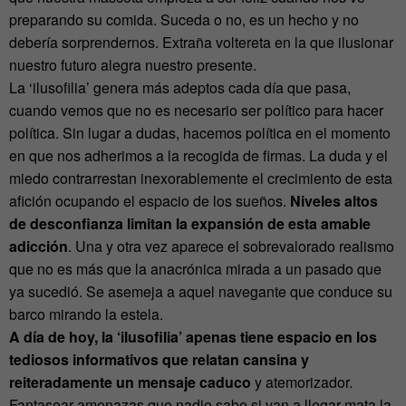
preparando su comida. Suceda o no, es un hecho y no
debería sorprendernos. Extraña voltereta en la que ilusionar
nuestro futuro alegra nuestro presente.
La ‘ilusofilia’ genera más adeptos cada día que pasa,
cuando vemos que no es necesario ser político para hacer
política. Sin lugar a dudas, hacemos política en el momento
en que nos adherimos a la recogida de firmas. La duda y el
miedo contrarrestan inexorablemente el crecimiento de esta
afición ocupando el espacio de los sueños.
Niveles altos
de desconfianza limitan la expansión de esta amable
adicción
. Una y otra vez aparece el sobrevalorado realismo
que no es más que la anacrónica mirada a un pasado que
ya sucedió. Se asemeja a aquel navegante que conduce su
barco mirando la estela.
A día de hoy, la ‘ilusofilia’ apenas tiene espacio en los
tediosos informativos que relatan cansina y
reiteradamente un mensaje caduco
y atemorizador.
Fantasear amenazas que nadie sabe si van a llegar mata la