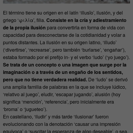
El término tiene su origen en el latín ‘illusĭo’, ilusión, y del
griego ‘φιλία’, filia.
Consiste en la cría y adiestramiento
de la propia ilusión
para convertirla en forma de vida con
capacidad para desconectarse de la cotidianidad y volar a
puntos distantes. La ilusión en su origen latino, ‘illudo’
(‘divertirse’, ‘recrearse’, pero también ‘burlarse’, ‘engañar’),
estaba formado por el prefijo in- y el verbo ‘ludo’ (‘yo juego’).
Se trata de un concepto o una imagen que surge por la
imaginación o a través de un engaño de los sentidos,
pero que no tiene verdadera realidad.
De ‘ludo’ se derivó
una amplia familia de palabras en la que se incluye lúdico,
‘relativo al juego’, eludir, ‘escapar jugando’, alusión (hoy
significa ‘mención’, ‘referencia’, pero inicialmente era
‘broma’ o ‘jugueteo’).
En castellano, ‘iludir’ y más tarde ‘ilusionar’ fueron
evolucionando con la denotación ‘causar una impresión
equívoca’ o ‘suscitar la esperanza de algo deseable’, o sea,