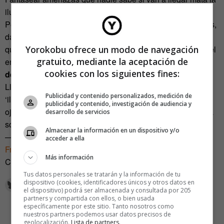
ilusión e impide la práctica de la ‘ilusofilia’.
Por otro lado, sonreír frente al espejo, limpiarse los zapatos,
dar sinceramente los buenos días, bailar solo esa canción
Yorokobu ofrece un modo de navegación
que tanto nos gusta, dar las gracias al camarero, celebrar el
gratuito, mediante la aceptación de
encuentro, abrazar,
levantar la vista al cielo exterminan
cookies con los siguientes fines:
definitivamente absurdos temores.
Llegó, pues, el momento de realizar el manifiesto
Publicidad y contenido personalizados, medición de
‘ilusofílico’. Solo es necesario tomar aire y mirando a los
publicidad y contenido, investigación de audiencia y
ojos a la persona que está junto a nosotros decirle con una
desarrollo de servicios
sonrisa:
“Buenos días, qué ilusión verte”.
Almacenar la información en un dispositivo y/o
—
acceder a ella
Francesc Beltri Gebrat
es socio de Mediterráneo
Más información
Consultores
Tus datos personales se tratarán y la información de tu
dispositivo (cookies, identificadores únicos y otros datos en
el dispositivo) podrá ser almacenada y consultada por 205
partners y compartida con ellos, o bien usada
específicamente por este sitio. Tanto nosotros como
nuestros partners podemos usar datos precisos de
geolocalización.
Lista de partners
.