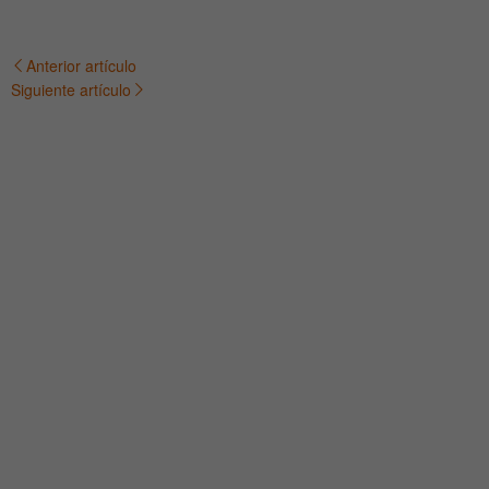
Anterior artículo
Navegación
Siguiente artículo
de
entradas