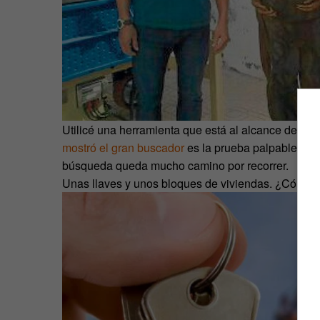
Utilicé una herramienta que está al alcance de cu
mostró el gran buscador
es la prueba palpable de qu
búsqueda queda mucho camino por recorrer.
Unas llaves y unos bloques de viviendas. ¿Cómo?