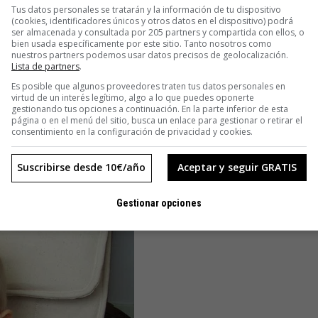
Tus datos personales se tratarán y la información de tu dispositivo
(cookies, identificadores únicos y otros datos en el dispositivo) podrá
ser almacenada y consultada por 205 partners y compartida con ellos, o
bien usada específicamente por este sitio. Tanto nosotros como
nuestros partners podemos usar datos precisos de geolocalización.
Lista de partners
.
Es posible que algunos proveedores traten tus datos personales en
virtud de un interés legítimo, algo a lo que puedes oponerte
gestionando tus opciones a continuación. En la parte inferior de esta
página o en el menú del sitio, busca un enlace para gestionar o retirar el
consentimiento en la configuración de privacidad y cookies.
Suscribirse desde 10€/año
Aceptar y seguir GRATIS
mente, tan tersa como la de un bebé. Creo que ahí terminan los
Gestionar opciones