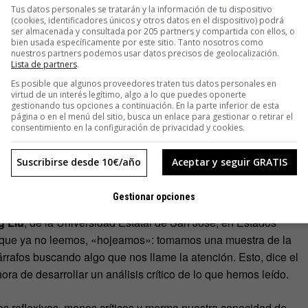
Tus datos personales se tratarán y la información de tu dispositivo
 multiplicado nuestra productividad, nuestras posibilidades de
(cookies, identificadores únicos y otros datos en el dispositivo) podrá
ser almacenada y consultada por 205 partners y compartida con ellos, o
eno, de casi todo, pero también nos ha traído una ingente
bien usada específicamente por este sitio. Tanto nosotros como
uno de nosotros está preparado y que ya está reconfigurando
nuestros partners podemos usar datos precisos de geolocalización.
Lista de partners
.
lopamos sobre dopamina y, cuando nos falta, nos
Es posible que algunos proveedores traten tus datos personales en
virtud de un interés legítimo, algo a lo que puedes oponerte
gestionando tus opciones a continuación. En la parte inferior de esta
página o en el menú del sitio, busca un enlace para gestionar o retirar el
s indican que
nuestra capacidad de concentración
ha caído
consentimiento en la configuración de privacidad y cookies.
ciones les cuesta más leer de manera crítica y sacar
lo. Es generalizado ese fenómeno de leer en diagonal, de
Suscribirse desde 10€/año
Aceptar y seguir GRATIS
mo si fuéramos los famosos robots de Google, consumiendo
 cosa. Y luego a otra.
Gestionar opciones
g Liu
, de la Universidad Estatal de San José, en Estados
que ya no leemos, «hojeamos»: tomamos una muestra de la
árrafos buscando algo que nos llame la atención. Esto, dice el
ora de desarrollar un análisis crítico de lo que hemos leído.
s reflexivos, menos críticos y merma nuestra capacidad de