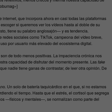
kobumag»]
e internet, que incorpora ahora en casi todas las plataformas
escoger si queremos ver los vídeos hasta al doble de su
to, tiene su palabro anglosajón— y es tendencia.
 redes sociales como TikTok, campeona del vídeo breve,
 uso por usuario más elevado del ecosistema digital.
, son de todo menos positivas. La impaciencia crónica nos
estra capacidad de disfrutar del momento presente. Las
fake
ue nadie tiene ganas de contrastar, de leer otra opinión. De
ano. Un solo de batería taquicárdico en el que, si no estamos
diendo el tiempo. Hasta que el estrés, el cortisol que segrega
dos —físicos y mentales—, se normalizan como parte del