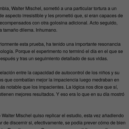
bia, Walter Mischel, sometió a una particular tortura a un
e aspecto irresistible y les prometió que, si eran capaces de
 recompensados con otra golosina adicional. Acto seguido,
e a tamaño dilema. Inhumano.
iormente esta prueba, ha tenido una importante resonancia
ología. Porque el experimento no terminó el día en el que se
después y tras un seguimiento detallado de sus vidas.
elación entre la capacidad de autocontrol de los niños y su
llos que combatían mejor la impaciencia luego medraban en
ás notable que los impacientes. La lógica nos dice que sí,
btienen mejores resultados. Y eso era lo que en su día mostró
Walter Mischel quiso replicar el estudio, esta vez añadiendo
r de discernir si, efectivamente, se podía prever cómo de bien