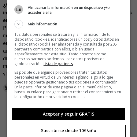
¿Será que la gente pide a gritos información
Almacenar la información en un dispositivo y/o
independiente, contrastada y veráz alejada de intereses
acceder a ella
empresariales? Las ventas no mienten.
Más información
Puede que la tecnología facilite la vida pero Le Canard
muestra que un grupo de personas que se adhieren a la
Tus datos personales se tratarán y la información de tu
dispositivo (cookies, identificadores únicos y otros datos en
esencia del periodismo pueden seguir siendo relevantes
el dispositivo) podrá ser almacenada y consultada por 205
partners y compartida con ellos, o bien usada
aunque la mitad de su plantilla siga escriba a mano y su
específicamente por este sitio. Tanto nosotros como
diseño sea del siglo pasado. Lo consigue respetando las
nuestros partners podemos usar datos precisos de
geolocalización.
Lista de partners
.
máximas de su profesión que no es más que mantener
Es posible que algunos proveedores traten tus datos
vigilados a los poderosos.
personales en virtud de un interés legítimo, algo a lo que
puedes oponerte gestionando tus opciones a continuación.
En la parte inferior de esta página o en el menú del sitio,
busca un enlace para gestionar o retirar el consentimiento en
la configuración de privacidad y cookies.
Aceptar y seguir GRATIS
Suscribirse desde 10€/año