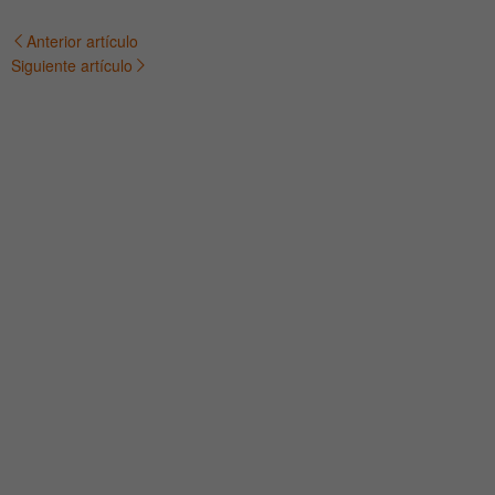
Anterior artículo
Navegación
Siguiente artículo
de
entradas