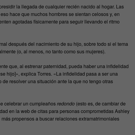
 presidir la llegada de cualquier recién nacido al hogar. Las
y eso hace que muchos hombres se sientan celosos y, en
sienten agotadas físicamente para seguir llevando el ritmo
l después del nacimiento de su hijo, sobre todo si el tema
lmente (o, al menos, no tanto como sus mujeres).
nte que, al estrenar paternidad, pueda haber una infidelidad
se hijo]», explica Torres. «La infidelidad pasa a ser una
de resolver una situación ante la que no tengo otras
 de celebrar un cumpleaños
redondo
(esto es, de cambiar de
ividad en la web de citas para personas comprometidas Ashley
 más propensos a buscar relaciones extramatrimoniales