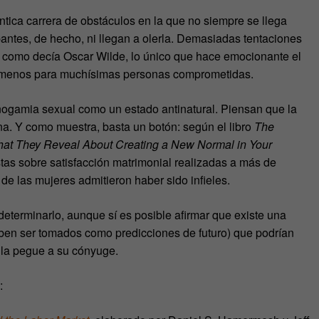
ntica carrera de obstáculos en la que no siempre se llega
ipantes, de hecho, ni llegan a olerla. Demasiadas tentaciones
 y como decía Oscar Wilde, lo único que hace emocionante el
 al menos para muchísimas personas comprometidas.
ogamia sexual como un estado antinatural. Piensan que la
ana. Y como muestra, basta un botón: según el libro
The
at They Reveal About Creating a New Normal in Your
s sobre satisfacción matrimonial realizadas a más de
e las mujeres admitieron haber sido infieles.
 determinarlo, aunque sí es posible afirmar que existe una
eben ser tomados como predicciones de futuro) que podrían
 la pegue a su cónyuge.
: