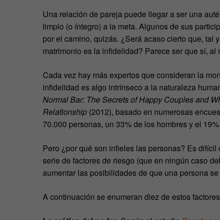
Una relación de pareja puede llegar a ser una auté
limpio (o íntegro) a la meta. Algunos de sus partic
por el camino, quizás. ¿Será acaso cierto que, tal
matrimonio es la infidelidad? Parece ser que sí,
Cada vez hay más expertos que consideran la mon
infidelidad es algo intrínseco a la naturaleza hum
Normal Bar: The Secrets of Happy Couples and Wh
Relationship
(2012), basado en numerosas encuesta
70.000 personas, un 33% de los hombres y el 19% d
Pero ¿por qué son infieles las personas? Es difícil
serie de factores de riesgo (que en ningún caso d
aumentar las posibilidades de que una persona se
A continuación se enumeran diez de estos factores