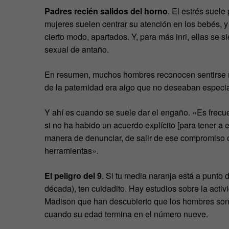
Padres recién salidos del horno
. El estrés suele
mujeres suelen centrar su atención en los bebés, 
cierto modo, apartados. Y, para más inri, ellas se 
sexual de antaño.
En resumen, muchos hombres reconocen sentirse ma
de la paternidad era algo que no deseaban especia
Y ahí es cuando se suele dar el engaño. «Es frecue
si no ha habido un acuerdo explícito [para tener a e
manera de denunciar, de salir de ese compromiso o 
herramientas».
El peligro del 9
. Si tu media naranja está a punto
década), ten cuidadito. Hay estudios sobre la act
Madison que han descubierto que los hombres son
cuando su edad termina en el número nueve.