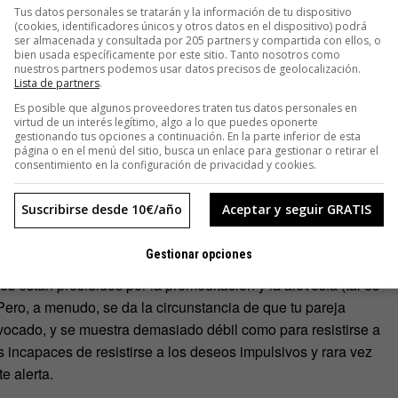
Tus datos personales se tratarán y la información de tu dispositivo
señalan que aquellos que cometieron una infidelidad lo
(cookies, identificadores únicos y otros datos en el dispositivo) podrá
ser almacenada y consultada por 205 partners y compartida con ellos, o
ban confundidos.
bien usada específicamente por este sitio. Tanto nosotros como
nuestros partners podemos usar datos precisos de geolocalización.
Lista de partners
.
bedora sea tu pareja, más probabilidades hay de que te la
cionamiento habitual del organismo del ser humano y, cuando
Es posible que algunos proveedores traten tus datos personales en
virtud de un interés legítimo, algo a lo que puedes oponerte
pulsos y atenerse a unos códigos racionales y morales; y eso
gestionando tus opciones a continuación. En la parte inferior de esta
página o en el menú del sitio, busca un enlace para gestionar o retirar el
Eduardo Torres, psicólogo de Instituto Centta.
consentimiento en la configuración de privacidad y cookies.
arejadas, esté fomentando una relación de pareja que incite
Suscribirse desde 10€/año
Aceptar y seguir GRATIS
l alcohol siempre es un disparador tanto en la relación como en
mecanismo más».
Gestionar opciones
 están presididos por la premeditación y la alevosía (tal es
Pero, a menudo, se da la circunstancia de que tu pareja
vocado, y se muestra demasiado débil como para resistirse a
as incapaces de resistirse a los deseos impulsivos y rara vez
e alerta.