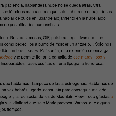
a paciencia, hablar de la nube no se queda atrás. Otra
e esos términos machacones que salen ahora de debajo de las
a hablar de culos en lugar de alojamiento en la nube, algo
o de posibilidades humorísticas.
i todo. Rostros famosos, GIF, palabras repetitivas que nos
nos como pececillos a punto de morder un anzuelo… Solo nos
ertido: un buen
meme
. Por suerte, otra extensión se encarga
libdoge
y te permite llenar la pantalla de
ese maravilloso y
nseparables frases escritas en una tipografía horrorosa.
as que hablamos. Tampoco de las alucinógenas. Hablamos de
lguna vez habrás jugado, consumía para conseguir una vida
Google+, la red social de los de Mountain View. Todo gracias
a
lgia y la vitalidad que solo Mario provoca. Vamos, que alguna
ejos tiempos.