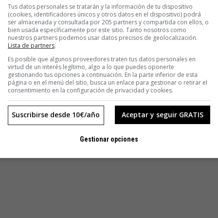
ora imagina a Obama con la cara de JLo. Es entonces cuando
Tus datos personales se tratarán y la información de tu dispositivo
(cookies, identificadores únicos y otros datos en el dispositivo) podrá
ser almacenada y consultada por 205 partners y compartida con ellos, o
bien usada específicamente por este sitio. Tanto nosotros como
nuestros partners podemos usar datos precisos de geolocalización.
Lista de partners
.
Es posible que algunos proveedores traten tus datos personales en
virtud de un interés legítimo, algo a lo que puedes oponerte
gestionando tus opciones a continuación. En la parte inferior de esta
página o en el menú del sitio, busca un enlace para gestionar o retirar el
consentimiento en la configuración de privacidad y cookies.
Suscribirse desde 10€/año
Aceptar y seguir GRATIS
Gestionar opciones