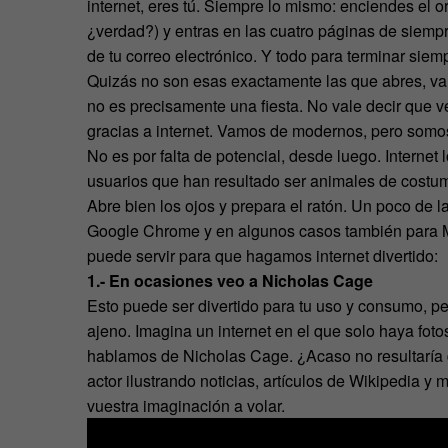
internet, eres tú. Siempre lo mismo: enciendes el o
¿verdad?) y entras en las cuatro páginas de siempre
de tu correo electrónico. Y todo para terminar si
Quizás no son esas exactamente las que abres, val
no es precisamente una fiesta. No vale decir que v
gracias a internet. Vamos de modernos, pero somo
No es por falta de potencial, desde luego. Internet
usuarios que han resultado ser animales de costumb
Abre bien los ojos y prepara el ratón. Un poco de 
Google Chrome y en algunos casos también para Moz
puede servir para que hagamos internet divertido:
1.- En ocasiones veo a Nicholas Cage
Esto puede ser divertido para tu uso y consumo, per
ajeno. Imagina un internet en el que solo haya fo
hablamos de Nicholas Cage. ¿Acaso no resultaría d
actor ilustrando noticias, artículos de Wikipedi
vuestra imaginación a volar.