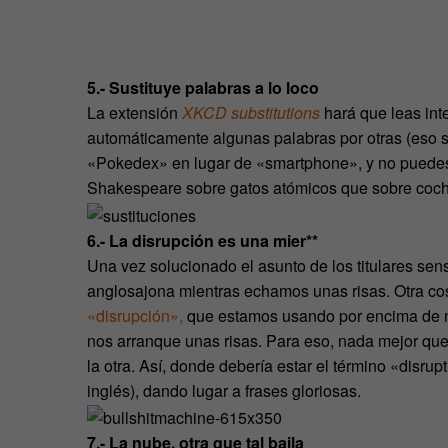
5.- Sustituye palabras a lo loco
La extensión
XKCD substitutions
hará que leas int
automáticamente algunas palabras por otras (eso sí
«Pokedex» en lugar de «smartphone», y no puedes 
Shakespeare sobre gatos atómicos que sobre coche
6.- La disrupción es una mier**
Una vez solucionado el asunto de los titulares sen
anglosajona mientras echamos unas risas. Otra cos
«disrupción»,
que estamos usando por encima de nu
nos arranque unas risas. Para eso, nada mejor que
la otra. Así, donde debería estar el término «disru
inglés), dando lugar a frases gloriosas.
7.- La nube, otra que tal baila