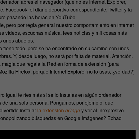
rdenador, abres el navegador (que no es Internet Explorer,
: Facebook, el diario deportivo correspondiente, Twitter y la
empre pasando las horas en YouTube.
e, pero por regla general nuestro comportamiento en internet
es vídeos, escuchas música, lees noticias y mil cosas más
s unos abuelos.
 lo tiene todo, pero se ha encontrado en su camino con unos
res. Y, desde luego, no será por falta de material. Atención.
la magia que regala la Red en forma de extensión (para
illa Firefox; porque Internet Explorer no lo usas, ¿verdad?)
o igual te ríes más si se lo instalas en algún ordenador
tos de una sola persona. Pongamos, por ejemplo, que
ivertido instalar
la extensión
nCage
y ver al inexpresivo
a y monopolizando búsquedas en Google Imágenes? Echad