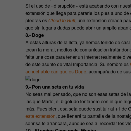
Si el uso de «disrupción» está acabando con nuestr
extensión que llega para pararle los pies a uno d
piedras es
Cloud to Butt
, una extensión creada par
que sin lugar a dudas puede abrir un amplio abanic
8.- Doge
A estas alturas de la lista, ya hemos tenido de cas
tocan la moral, medios de comunicación tratándo
falta una cosa para tener un internet realmente div
de este asunto de vital importancia. Su nombre es
achuchable can que es Doge
, acompañado de sus i
9.- Pon una seta en tu vida
No seas mal pensado, que no son esas setas de l
las que Mario, el bigotudo fontanero con el que a
más. Pues bien, esa seta puede sustituir al +1 de 
esta extensión
, que llenará tu pantalla de la nosta
sonrisa te arrancará, aunque sea al recordar los vi
10.- El amigo Cage mola. Mucho