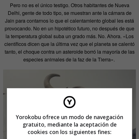
Pero no es el único testigo. Otros habitantes de Nueva
Delhi, gente de todo tipo, se muestran ante la cámara de
Jain para contarnos lo que el calentamiento global les está
provocando. No en un hipotético futuro, no después de que
la temperatura global suba un grado más. No. Ahora. «Los
científicos dicen que la última vez que el planeta se calentó
tanto, el choque contra un asteroide borró la mayoría de las
especies animales de la faz de la Tierra».
Yorokobu ofrece un modo de navegación
gratuito, mediante la aceptación de
cookies con los siguientes fines: