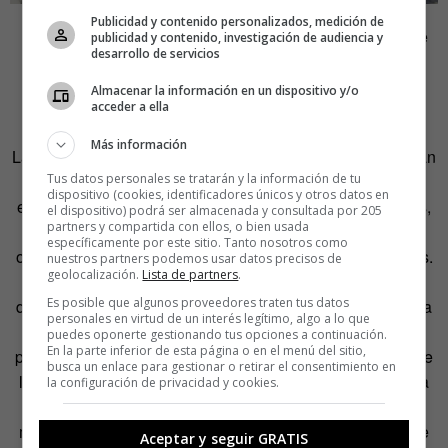
Publicidad y contenido personalizados, medición de
La propuesta de Jain es totalmente hipnótica. Más allá de
publicidad y contenido, investigación de audiencia y
desarrollo de servicios
que el tema le pueda parecer a uno más o menos
importante, la realidad es que Rahul Jain es un absoluto
Almacenar la información en un dispositivo y/o
acceder a ella
virtuoso de la cámara.
Más información
Las imágenes que componen el documental no concuerdan
Tus datos personales se tratarán y la información de tu
con la visión que la India ofrece habitualmente a los
dispositivo (cookies, identificadores únicos y otros datos en
extranjeros. No es esta una historia sobre saris de colores,
el dispositivo) podrá ser almacenada y consultada por 205
partners y compartida con ellos, o bien usada
el festival del Holi o los vivaces (y, para la pituitaria
específicamente por este sitio. Tanto nosotros como
occidental, agresivamente exhuberantes) mercados indios.
nuestros partners podemos usar datos precisos de
geolocalización.
Lista de partners
.
Esta es una historia anclada sobre las circunstancias
Es posible que algunos proveedores traten tus datos
difíciles a las que se enfrenta la India. Y sobre todo, es una
personales en virtud de un interés legítimo, algo a lo que
historia vista a través de los ojos de un delhiense que no
puedes oponerte gestionando tus opciones a continuación.
En la parte inferior de esta página o en el menú del sitio,
puede evitar encontrar esos recodos de placer estético que
busca un enlace para gestionar o retirar el consentimiento en
la patria chica ofrece al autóctono, incluso cuando se trata
la configuración de privacidad y cookies.
de una de las ciudades más contaminadas del mundo. El
mérito de Jain reside en ser capaz de traducirlos para que
Aceptar y seguir GRATIS