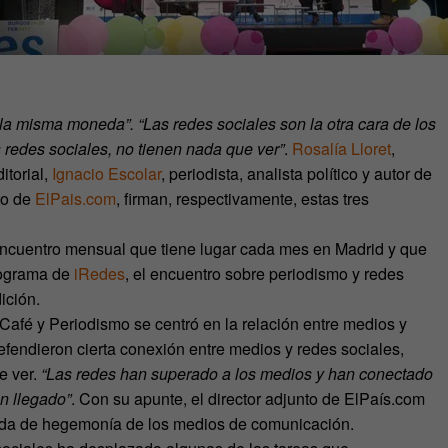
la misma moneda”. “Las redes sociales son la otra cara de los
s redes sociales, no tienen nada que ver”
.
Rosalía Lloret
,
itorial,
Ignacio Escolar
, periodista, analista político y autor de
nto de
ElPais.com
, firman, respectivamente, estas tres
 encuentro mensual que tiene lugar cada mes en Madrid y que
programa de
iRedes
, el encuentro sobre periodismo y redes
ición.
Café y Periodismo se centró en la relación entre medios y
defendieron cierta conexión entre medios y redes sociales,
e ver.
“Las redes han superado a los medios y han conectado
n llegado”
. Con su apunte, el director adjunto de ElPaís.com
rdida de hegemonía de los medios de comunicación.