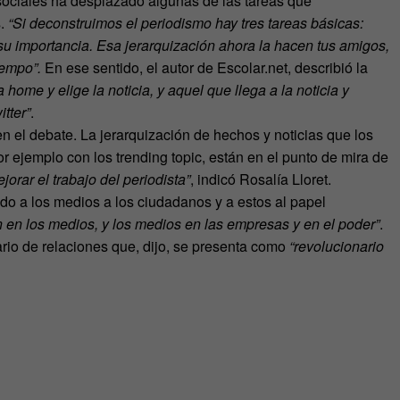
sociales ha desplazado algunas de las tareas que
s.
“Si deconstruimos el periodismo hay tres tareas básicas:
 su importancia. Esa jerarquización ahora la hacen tus amigos,
empo”.
En ese sentido, el autor de Escolar.net, describió la
a home y elige la noticia, y aquel que llega a la noticia y
tter”
.
en el debate. La jerarquización de hechos y noticias que los
r ejemplo con los trending topic, están en el punto de mira de
orar el trabajo del periodista”
, indicó Rosalía Lloret.
do a los medios a los ciudadanos y a estos al papel
n en los medios, y los medios en las empresas y en el poder”
.
io de relaciones que, dijo, se presenta como
“revolucionario