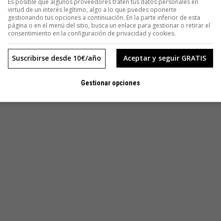
Es posible que algunos proveedores traten tus datos personales en
virtud de un interés legítimo, algo a lo que puedes oponerte
gestionando tus opciones a continuación. En la parte inferior de esta
página o en el menú del sitio, busca un enlace para gestionar o retirar el
consentimiento en la configuración de privacidad y cookies.
Suscribirse desde 10€/año
Aceptar y seguir GRATIS
Gestionar opciones