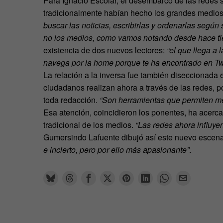
Para Ignacio Escolar, el desembarco de las redes 
tradicionalmente habían hecho los grandes medio
buscar las noticias, escribirlas y ordenarlas según
no los medios, como vamos notando desde hace ti
existencia de dos nuevos lectores:
“el que llega a l
navega por la home porque te ha encontrado en Twi
La relación a la inversa fue también diseccionada 
ciudadanos realizan ahora a través de las redes, po
toda redacción.
“Son herramientas que permiten mej
Esa atención, coincidieron los ponentes, ha acerca
tradicional de los medios.
“Las redes ahora influye
Gumersindo Lafuente dibujó así este nuevo escenar
e incierto, pero por ello más apasionante”
.