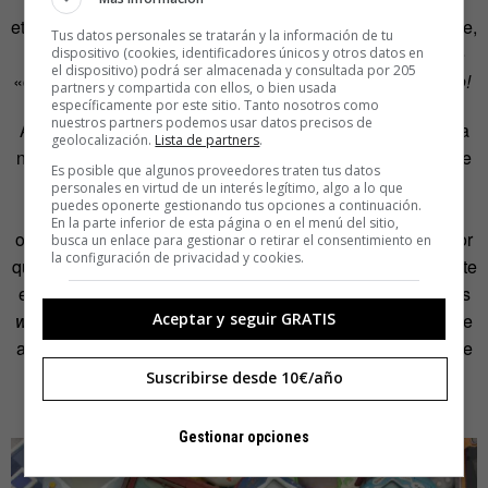
etimología.
Ki
viene del verbo
kimasu
que es poner/ponerse,
Tus datos personales se tratarán y la información de tu
normalmente una prenda de ropa;
mono
es cosa. Así que
dispositivo (cookies, identificadores únicos y otros datos en
el dispositivo) podrá ser almacenada y consultada por 205
«cosa que se pone» da como resultado kimono.
¡Quí mono!
partners y compartida con ellos, o bien usada
específicamente por este sitio. Tanto nosotros como
nuestros partners podemos usar datos precisos de
Aunque hace años que no vemos uno y probablemente ya
geolocalización.
Lista de partners
.
ni se vendan, salvo en páginas web concretas o tiendas de
Es posible que algunos proveedores traten tus datos
retro gaming
, todos hemos tenido alguna vez en nuestro
personales en virtud de un interés legítimo, algo a lo que
puedes oponerte gestionando tus opciones a continuación.
mano un
tamagotchi
.
Ese aparatito pequeño con forma
En la parte inferior de esta página o en el menú del sitio,
ovalada que había que cuidar y alimentar. Bien, ¿sabes por
busca un enlace para gestionar o retirar el consentimiento en
la configuración de privacidad y cookies.
qué tiene forma de huevo? Porque tamago es, precisamente
eso: huevo. Y el
tchi
–uff, qué complicado, viene del inglés
Aceptar y seguir GRATIS
watch
. Como en japonés no existe esa consonante sola, se
añade una i para convertirlo en sílaba. Por tanto: watchi, de
la que solo tomaron
tchi
para formar el tamagotchi, que
Suscribirse desde 10€/año
viene a ser algo así como reloj con forma de huevo.
Gestionar opciones