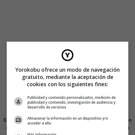
Yorokobu ofrece un modo de navegación
gratuito, mediante la aceptación de
cookies con los siguientes fines:
Publicidad y contenido personalizados, medición de
publicidad y contenido, investigación de audiencia y
desarrollo de servicios
Almacenar la información en un dispositivo y/o
Siguiendo un orden
random
que dirían los modernos que no
acceder a ella
quieren decir aleatorio, continuamos con
kimono
. Huelga
que explique su significado así que solo me ceñiré a la
Más información