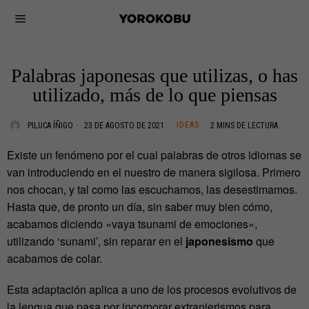
Palabras japonesas que utilizas, o has
utilizado, más de lo que piensas
IDEAS
PILUCA ÍÑIGO
23 DE AGOSTO DE 2021
2 MINS DE LECTURA
Existe un fenómeno por el cual palabras de otros idiomas se
van introduciendo en el nuestro de manera sigilosa. Primero
nos chocan, y tal como las escuchamos, las desestimamos.
Hasta que, de pronto un día, sin saber muy bien cómo,
acabamos diciendo «vaya tsunami de emociones»,
utilizando ‘sunami’, sin reparar en el
japonesismo
que
acabamos de colar.
Esta adaptación aplica a uno de los procesos evolutivos de
la lengua que pasa por incorporar extranjerismos para