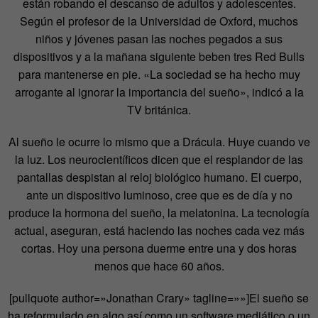
están robando el descanso de adultos y adolescentes.
Según el profesor de la Universidad de Oxford, muchos
niños y jóvenes pasan las noches pegados a sus
dispositivos y a la mañana siguiente beben tres Red Bulls
para mantenerse en pie. «La sociedad se ha hecho muy
arrogante al ignorar la importancia del sueño», indicó a la
TV británica.
Al sueño le ocurre lo mismo que a Drácula. Huye cuando ve
la luz. Los neurocientíficos dicen que el resplandor de las
pantallas despistan al reloj biológico humano. El cuerpo,
ante un dispositivo luminoso, cree que es de día y no
produce la hormona del sueño, la melatonina. La tecnología
actual, aseguran, está haciendo las noches cada vez más
cortas. Hoy una persona duerme entre una y dos horas
menos que hace 60 años.
[pullquote author=»Jonathan Crary» tagline=»»]El sueño se
ha reformulado en algo así como un software mediático o un