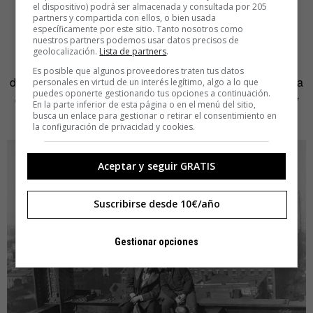
el dispositivo) podrá ser almacenada y consultada por 205
partners y compartida con ellos, o bien usada
Las compañías, continúa, «gastan cada año miles de
específicamente por este sitio. Tanto nosotros como
nuestros partners podemos usar datos precisos de
millones en investigar cómo reducir el tiempo necesario
geolocalización.
Lista de partners
.
para tomar decisiones, cómo eliminar el tiempo inútil
Es posible que algunos proveedores traten tus datos
dedicado a la reflexión y la contemplación. Esta es la forma
personales en virtud de un interés legítimo, algo a lo que
puedes oponerte gestionando tus opciones a continuación.
del progreso contemporáneo: la implacable apropiación y
En la parte inferior de esta página o en el menú del sitio,
dominio del tiempo y de la experiencia».
busca un enlace para gestionar o retirar el consentimiento en
la configuración de privacidad y cookies.
Aceptar y seguir GRATIS
Suscribirse desde 10€/año
Gestionar opciones