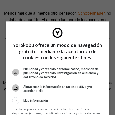
Menos mal que al menos otro pensador,
Schopenhauer
, no
estaba de acuerdo. El alemán fue uno de los pocos en su
época que defendió el sueño. Decía que solo en ese
momento se podía ubicar «el verdadero corazón» de la
existencia humana. Pero no fue la teoría de este filósofo la
Yorokobu ofrece un modo de navegación
que se impuso en el pensamiento mayoritario. Fue la de
gratuito, mediante la aceptación de
Locke y Hume. Y desde entonces la arrastramos. En
cookies con los siguientes fines:
palabras del cofundador de la editorial Zone Books, «la
lógica de la modernización económica que está en juego
Publicidad y contenido personalizados, medición de
hoy en día se remonta al siglo XIX».
publicidad y contenido, investigación de audiencia y
desarrollo de servicios
Del futuro, Crary desconfía. «Con un bazar infinito de ofertas
Almacenar la información en un dispositivo y/o
y atracciones disponibles perpetuamente, el 24/7 desactiva
acceder a ella
la visión haciendo todo homogéneo, redundante y
Más información
acelerado. Al contrario de lo que muchos afirman, no
aumentan las capacidades mentales y perceptivas de las
Tus datos personales se tratarán y la información de tu
dispositivo (cookies, identificadores únicos y otros datos en
personas. Lo que hace es disminuirlas».