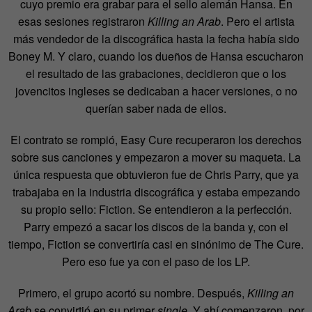
cuyo premio era grabar para el sello alemán Hansa. En
esas sesiones registraron
Killing an Arab
. Pero el artista
más vendedor de la discográfica hasta la fecha había sido
Boney M. Y claro, cuando los dueños de Hansa escucharon
el resultado de las grabaciones, decidieron que o los
jovencitos ingleses se dedicaban a hacer versiones, o no
querían saber nada de ellos.
El contrato se rompió, Easy Cure recuperaron los derechos
sobre sus canciones y empezaron a mover su maqueta. La
única respuesta que obtuvieron fue de Chris Parry, que ya
trabajaba en la industria discográfica y estaba empezando
su propio sello: Fiction. Se entendieron a la perfección.
Parry empezó a sacar los discos de la banda y, con el
tiempo, Fiction se convertiría casi en sinónimo de The Cure.
Pero eso fue ya con el paso de los LP.
Primero, el grupo acortó su nombre. Después,
Killing an
Arab
se convirtió en su primer
single
. Y ahí comenzaron, por