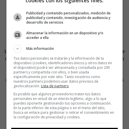
cookies con los siguientes fines:
Publicidad y contenido personalizados, medición de
publicidad y contenido, investigación de audiencia y
desarrollo de servicios
Almacenar la información en un dispositivo y/o
acceder a ella
Más información
Los últimos setenta vieron a
skinheads
despistados que se
colaban en sus conciertos para salir horrorizados después
Tus datos personales se tratarán y la información de tu
dispositivo (cookies, identificadores únicos y otros datos en
de algunos insultos a los músicos. Y a asociaciones de
el dispositivo) podrá ser almacenada y consultada por 205
estudiantes que les pedían que en sus instalaciones no
partners y compartida con ellos, o bien usada
específicamente por este sitio. Tanto nosotros como
interpretara esa canción, hasta que les explicaban de qué
nuestros partners podemos usar datos precisos de
geolocalización.
Lista de partners
.
iba. Como la mayoría de la gente no profundizaba y se
quedaba en el título, cuando se agotó la primera tirada y
Es posible que algunos proveedores traten tus datos
personales en virtud de un interés legítimo, algo a lo que
decidieron reeditarlo, el
single
ya iba con una etiqueta
puedes oponerte gestionando tus opciones a continuación.
aclaratoria en la portada. Y alguna vez llegaron a tocarla
En la parte inferior de esta página o en el menú del sitio,
busca un enlace para gestionar o retirar el consentimiento en
como
Killing Another
.
la configuración de privacidad y cookies.
Los malentendidos se fueron diluyendo en la memoria.