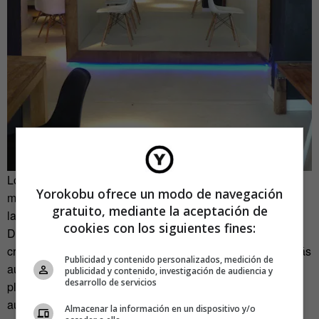
Los coches utilizados para impartir clases son del mismo
Yorokobu ofrece un modo de navegación
modelo, BMW serie 1, con el logo de la autoescuela a un
gratuito, mediante la aceptación de
lado.
cookies con los siguientes fines:
Delgado espera que la Autoescuela Fitipaldi sirva para
crear un concepto global con las vistas puestas en abrir más
Publicidad y contenido personalizados, medición de
autoescuelas. Pero eso es el futuro. Su objetivo a corto
publicidad y contenido, investigación de audiencia y
desarrollo de servicios
plazo es menos ambicioso, “solo quiero que asistir a una
autoescuela sea algo apetecible”.
Almacenar la información en un dispositivo y/o