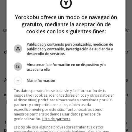
éxito depende en mayor medida de nuestra
responsabilidad.
Yorokobu ofrece un modo de navegación
Tan importante es la transparencia que mencionábamos
gratuito, mediante la aceptación de
antes, como el proceso que ponemos en marcha a través de
cookies con los siguientes fines:
herramientas que nos ayuden a entablar dicha relación
honesta de trabajo en equipo, de perfiles y disciplinas
Publicidad y contenido personalizados, medición de
publicidad y contenido, investigación de audiencia y
diferentes. Para conocer las experiencias debemos integrar
desarrollo de servicios
plataformas que nos permitan el diálogo continuo entre
Almacenar la información en un dispositivo y/o
cliente y organización.
acceder a ella
Aquí la clave está precisamente en saber qué herramientas
Más información
utilizar, ya que la gran mayoría de las que conocemos o
Tus datos personales se tratarán y la información de tu
venimos utilizando en la investigación tradicional funcionan
dispositivo (cookies, identificadores únicos y otros datos en
el dispositivo) podrá ser almacenada y consultada por 205
bajo el supuesto de que el cliente está fuera de la cadena
partners y compartida con ellos, o bien usada
de valor.
específicamente por este sitio. Tanto nosotros como
nuestros partners podemos usar datos precisos de
geolocalización.
Lista de partners
.
Un buen comienzo podrían ser talleres de cocreación para
Es posible que algunos proveedores traten tus datos
pintar el viaje del nuevo servicio e identificar necesidades y
personales en virtud de un interés legítimo, algo a lo que