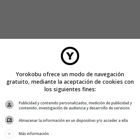
han puesto a la venta. Han sido el regalo de inauguración de
imeras personas que han escrito para solicitarlo.
o cada trimestre. El próximo sí saldrá a la venta y se podrá
Yorokobu ofrece un modo de navegación
iguel Olivares, director creativo de La Despensa. “Algunos
gratuito, mediante la aceptación de cookies con
ículos que nos gusten y que traigamos de Japón o EEUU o
los siguientes fines:
n es que serán artículos con puntos muy creativos. Serán
Publicidad y contenido personalizados, medición de publicidad y
n páginas de venta, foros online y redes sociales, según
contenido, investigación de audiencia y desarrollo de servicios
Almacenar la información en un dispositivo y/o acceder a ella
Más información
 si muchos de los objetos producidos para las campañas de La