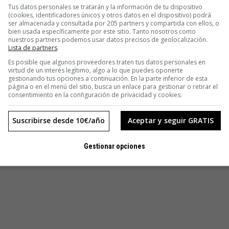
ido tanto éxito. Pero fue así. La demanda de los
calzones de
Tus datos personales se tratarán y la información de tu dispositivo
(cookies, identificadores únicos y otros datos en el dispositivo) podrá
e sus productos estrella, la cinta de VHS para hacer aerobic
ser almacenada y consultada por 205 partners y compartida con ellos, o
bien usada específicamente por este sitio. Tanto nosotros como
sado todavía, a pesar de que fueron lanzados hace años.
nuestros partners podemos usar datos precisos de geolocalización.
Lista de partners
.
Es posible que algunos proveedores traten tus datos personales en
virtud de un interés legítimo, algo a lo que puedes oponerte
 de Harold Vas. El supervisor de cuentas de esta agencia
gestionando tus opciones a continuación. En la parte inferior de esta
o como monitor de aerobic para practicar en casa. “No hacía
página o en el menú del sitio, busca un enlace para gestionar o retirar el
consentimiento en la configuración de privacidad y cookies.
tienda porque ya teníamos un personaje real. Tampoco hacía
 un buen nombre de personaje. Y, además, no tiene que actuar.
Suscribirse desde 10€/año
Aceptar y seguir GRATIS
una duración mayor que los de las teletiendas convencionales
abituales de estos espacios”, indica Olivares.
Gestionar opciones