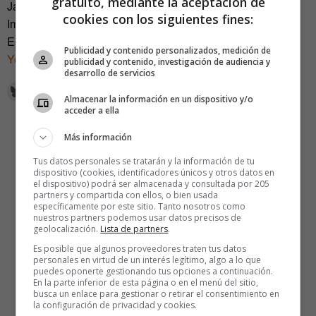
gratuito, mediante la aceptación de
Javi Creus es fundador de
Ideas for Change
cookies con los siguientes fines:
Imagen de portada:
Berdea bajo licencia CC
.
Este artículo fue publicado en el
número de febrero de
Publicidad y contenido personalizados, medición de
Yorokobu
. Ya está a la venta
en nuestra tienda
.
publicidad y contenido, investigación de audiencia y
desarrollo de servicios
Almacenar la información en un dispositivo y/o
acceder a ella
Más información
Tus datos personales se tratarán y la información de tu
dispositivo (cookies, identificadores únicos y otros datos en
el dispositivo) podrá ser almacenada y consultada por 205
partners y compartida con ellos, o bien usada
específicamente por este sitio. Tanto nosotros como
nuestros partners podemos usar datos precisos de
geolocalización.
Lista de partners
.
Es posible que algunos proveedores traten tus datos
personales en virtud de un interés legítimo, algo a lo que
puedes oponerte gestionando tus opciones a continuación.
En la parte inferior de esta página o en el menú del sitio,
busca un enlace para gestionar o retirar el consentimiento en
la configuración de privacidad y cookies.