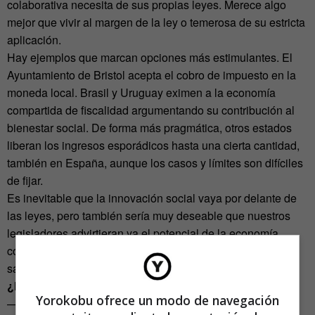
colaborativa necesita de sus propias leyes. Merece algo
mejor que vivir al margen de la ley o temerosa de su estricta
aplicación.
Hay ejemplos que marcan opciones más estimulantes. El
Ayuntamiento de Bristol acepta el cobro de impuesto en la
moneda local. Brasil y Uruguay eximen a la economía
compartida de fiscalidad argumentando su contribución al
bienestar social. De forma más pragmática, otros estados
liberan los ingresos esporádicos hasta una cierta cantidad,
también en España, aunque los casos y límites son difíciles
de fijar.
Es inevitable que la innovación social vaya por delante de
las leyes, pero también sería muy deseable que nuestros
legisladores advirtieran ya el potencial de la economía
colaborativa y decidieran crear un marco específico para
sacarla de la tierra de nadie y favorecer su desarrollo.
¿Nos ponemos?
Yorokobu ofrece un modo de navegación
—