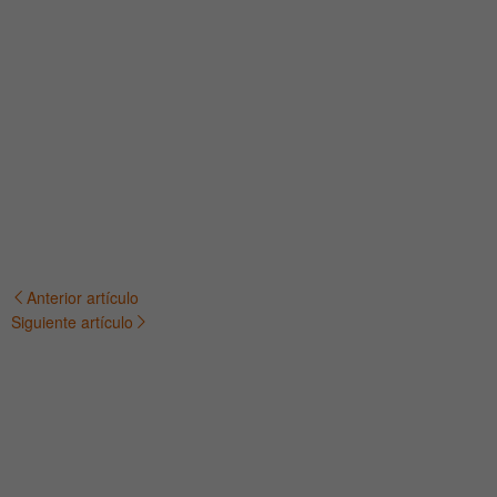
Anterior artículo
Navegación
Siguiente artículo
de
entradas