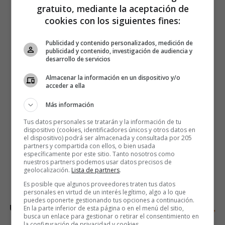
gratuito, mediante la aceptación de
cookies con los siguientes fines:
Publicidad y contenido personalizados, medición de
publicidad y contenido, investigación de audiencia y
desarrollo de servicios
Almacenar la información en un dispositivo y/o
acceder a ella
Más información
Tus datos personales se tratarán y la información de tu
dispositivo (cookies, identificadores únicos y otros datos en
el dispositivo) podrá ser almacenada y consultada por 205
partners y compartida con ellos, o bien usada
específicamente por este sitio. Tanto nosotros como
nuestros partners podemos usar datos precisos de
geolocalización.
Lista de partners
.
—
Es posible que algunos proveedores traten tus datos
personales en virtud de un interés legítimo, algo a lo que
puedes oponerte gestionando tus opciones a continuación.
Update
: La identidad de Banksy
vuelve a estar a subasta,
En la parte inferior de esta página o en el menú del sitio,
busca un enlace para gestionar o retirar el consentimiento en
esta vez por casi un millón de dólares.
la configuración de privacidad y cookies.