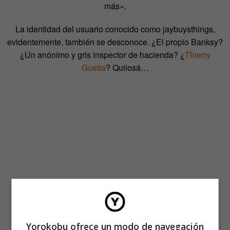
más».
La identidad del usuario conocido como jaybuysthings,
evidentemente, también se desconoce. ¿El propio Banksy?
¿Un anónimo y gris inspector de hacienda? ¿
Thierry
Guetta
? Quilosá…
Yorokobu ofrece un modo de navegación